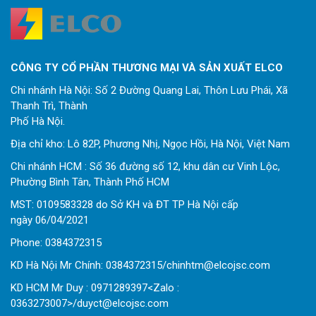
CÔNG TY CỔ PHẦN THƯƠNG MẠI VÀ SẢN XUẤT ELCO
Chi nhánh Hà Nội: Số 2 Đường Quang Lai, Thôn Lưu Phái, Xã
Thanh Trì, Thành
Phố Hà Nội.
Địa chỉ kho: Lô 82P, Phương Nhị, Ngọc Hồi, Hà Nội, Việt Nam
Chi nhánh HCM : Số 36 đường số 12, khu dân cư Vinh Lộc,
Phường Bình Tân, Thành Phố HCM
MST: 0109583328 do Sở KH và ĐT TP Hà Nội cấp
ngày 06/04/2021
Phone:
0
384372315
KD Hà Nội Mr Chính: 0384372315/chinhtm@elcojsc.com
KD HCM Mr Duy : 0971289397<Zalo :
0363273007>/duyct@elcojsc.com