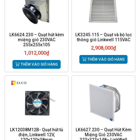
LK6624.230 – Quạt hút kèm
LK3245.115 – Quạt và bộ lọc
miệng gió 230VAC
thông gió Linkwell 115VAC
255x255x105
2,908,000
₫
1,012,000
₫
THÊM VÀO GIỎ HÀNG
THÊM VÀO GIỎ HÀNG
LK12038M12B- Quạt hút tủ
LK6627.230 – Quạt Hút Kèm
điện, Linkwell 12V,
Miệng Gió 230VAC
120x120x38mm
323x323x148– LinkWell