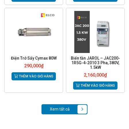
Điện Trở Sấy Cymax 80W
Biến tần JAROL – JAC200-
1R5G-4-2010 3 Pha, 380V,
290,000
₫
1.5kW
2,160,000
₫
THÊM VÀO GIỎ HÀNG
THÊM VÀO GIỎ HÀNG
Xem tất cả