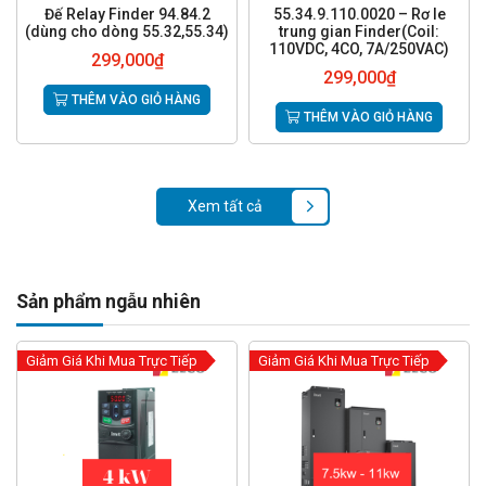
Đế Relay Finder 94.84.2
55.34.9.110.0020 – Rơ le
(dùng cho dòng 55.32,55.34)
trung gian Finder(Coil:
110VDC, 4CO, 7A/250VAC)
299,000
₫
299,000
₫
THÊM VÀO GIỎ HÀNG
THÊM VÀO GIỎ HÀNG
Xem tất cả
Sản phẩm ngẫu nhiên
Giảm Giá Khi Mua Trực Tiếp
Giảm Giá Khi Mua Trực Tiếp