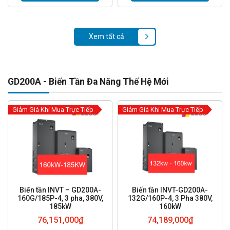
Xem tất cả
GD200A - Biến Tần Đa Năng Thế Hệ Mới
Giảm Giá Khi Mua Trực Tiếp
Giảm Giá Khi Mua Trực Tiếp
Biến tần INVT – GD200A-
Biến tần INVT-GD200A-
160G/185P-4, 3 pha, 380V,
132G/160P-4, 3 Pha 380V,
185kW
160kW
76,151,000
₫
74,189,000
₫