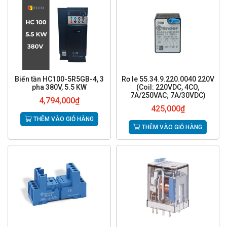
Biến tần HC100-5R5GB-4, 3
Rơ le 55.34.9.220.0040 220V
pha 380V, 5.5 KW
(Coil: 220VDC, 4CO,
7A/250VAC; 7A/30VDC)
4,794,000
₫
425,000
₫
THÊM VÀO GIỎ HÀNG
THÊM VÀO GIỎ HÀNG