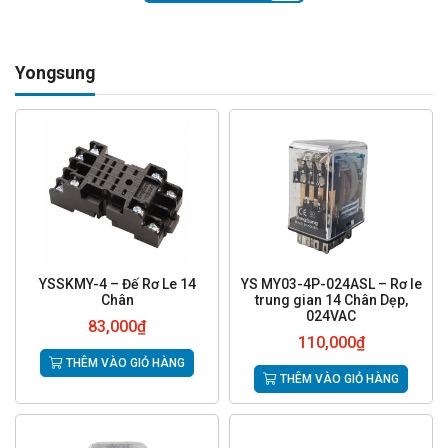
Yongsung
YSSKMY-4 – Đế Rơ Le 14
YS MY03-4P-024ASL – Rơ le
Chân
trung gian 14 Chân Dẹp,
024VAC
83,000
₫
110,000
₫
THÊM VÀO GIỎ HÀNG
THÊM VÀO GIỎ HÀNG