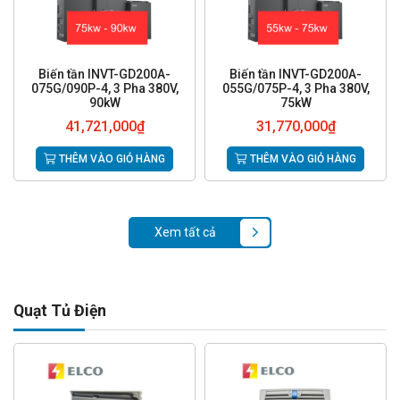
Biến tần INVT-GD200A-
Biến tần INVT-GD200A-
075G/090P-4, 3 Pha 380V,
055G/075P-4, 3 Pha 380V,
90kW
75kW
41,721,000
₫
31,770,000
₫
THÊM VÀO GIỎ HÀNG
THÊM VÀO GIỎ HÀNG
Xem tất cả
Quạt Tủ Điện