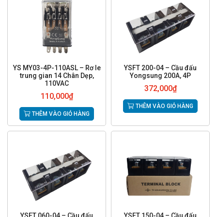
YS MY03-4P-110ASL – Rơ le
YSFT 200-04 – Cầu đấu
trung gian 14 Chân Dẹp,
Yongsung 200A, 4P
110VAC
372,000
₫
110,000
₫
THÊM VÀO GIỎ HÀNG
THÊM VÀO GIỎ HÀNG
YSFT 060-04 – Cầu đấu
YSFT 150-04 – Cầu đấu