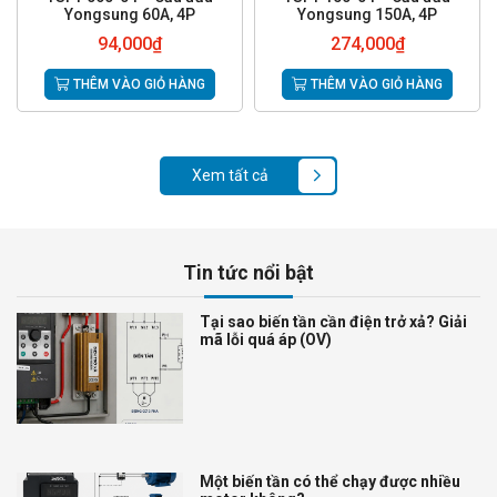
Yongsung 60A, 4P
Yongsung 150A, 4P
94,000
₫
274,000
₫
THÊM VÀO GIỎ HÀNG
THÊM VÀO GIỎ HÀNG
Xem tất cả
Tin tức nổi bật
Tại sao biến tần cần điện trở xả? Giải
mã lỗi quá áp (OV)
Một biến tần có thể chạy được nhiều