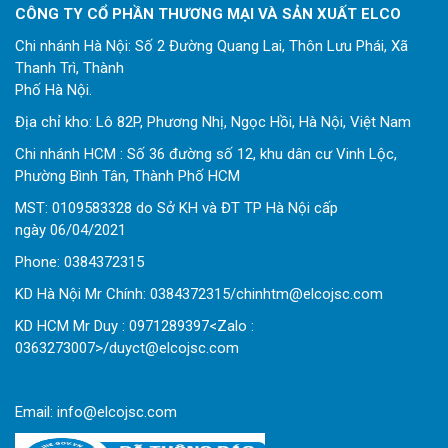
CÔNG TY CỔ PHẦN THƯƠNG MẠI VÀ SẢN XUẤT ELCO
Chi nhánh Hà Nội: Số 2 Đường Quang Lai, Thôn Lưu Phái, Xã
Thanh Trì, Thành
Phố Hà Nội.
Địa chỉ kho: Lô 82P, Phương Nhị, Ngọc Hồi, Hà Nội, Việt Nam
Chi nhánh HCM : Số 36 đường số 12, khu dân cư Vinh Lộc,
Phường Bình Tân, Thành Phố HCM
MST: 0109583328 do Sở KH và ĐT TP Hà Nội cấp
ngày 06/04/2021
Phone:
0
384372315
KD Hà Nội Mr Chính: 0384372315/chinhtm@elcojsc.com
KD HCM Mr Duy : 0971289397<Zalo :
0363273007>/duyct@elcojsc.com
Email:
info@elcojsc.com