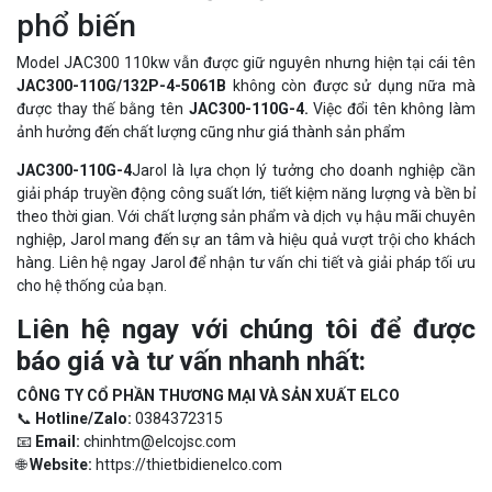
phổ biến
Model JAC300 110kw vẫn được giữ nguyên nhưng hiện tại cái tên
JAC300-110G/132P-4-5061B
không còn được sử dụng nữa mà
được thay thế bằng tên
JAC300-110G-4.
Việc đổi tên không làm
ảnh hưởng đến chất lượng cũng như giá thành sản phẩm
JAC300-110G-4
Jarol là lựa chọn lý tưởng cho doanh nghiệp cần
giải pháp truyền động công suất lớn, tiết kiệm năng lượng và bền bỉ
theo thời gian. Với chất lượng sản phẩm và dịch vụ hậu mãi chuyên
nghiệp, Jarol mang đến sự an tâm và hiệu quả vượt trội cho khách
hàng. Liên hệ ngay Jarol để nhận tư vấn chi tiết và giải pháp tối ưu
cho hệ thống của bạn.
Liên hệ ngay với chúng tôi để được
báo giá và tư vấn nhanh nhất:
CÔNG TY CỔ PHẦN THƯƠNG MẠI VÀ SẢN XUẤT ELCO
📞
Hotline/Zalo:
0384372315
📧
Email:
chinhtm@elcojsc.com
🌐
Website:
https://thietbidienelco.com