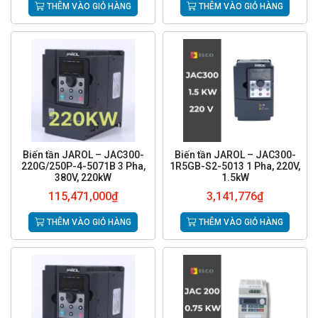
THÊM VÀO GIỎ HÀNG
THÊM VÀO GIỎ HÀNG
Biến tần JAROL – JAC300-
Biến tần JAROL – JAC300-
220G/250P-4-5071B 3 Pha,
1R5GB-S2-5013 1 Pha, 220V,
380V, 220kW
1.5kW
115,471,000
₫
3,141,776
₫
THÊM VÀO GIỎ HÀNG
THÊM VÀO GIỎ HÀNG