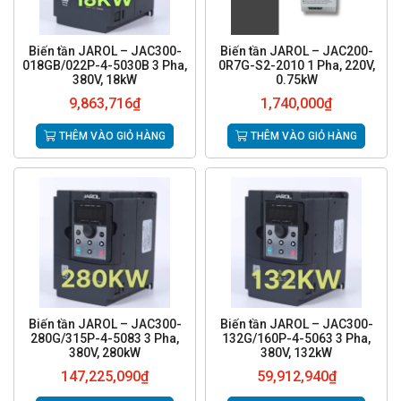
Biến tần JAROL – JAC300-
Biến tần JAROL – JAC200-
018GB/022P-4-5030B 3 Pha,
0R7G-S2-2010 1 Pha, 220V,
380V, 18kW
0.75kW
9,863,716
₫
1,740,000
₫
THÊM VÀO GIỎ HÀNG
THÊM VÀO GIỎ HÀNG
Biến tần JAROL – JAC300-
Biến tần JAROL – JAC300-
280G/315P-4-5083 3 Pha,
132G/160P-4-5063 3 Pha,
380V, 280kW
380V, 132kW
147,225,090
₫
59,912,940
₫