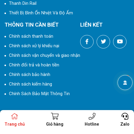
Thanh Din Rail
Thiết Bị Bình Ổn Nhiệt Và Độ Ẩm
THÔNG TIN CẦN BIẾT
LIÊN KẾT
Chính sách thanh toán
Chính sách xử lý khiếu nại
Chính sách vận chuyển và giao nhận
Chính đổi trả và hoàn tiền
Chính sách bảo hành
Chính sách kiểm hàng
Chính Sách Bảo Mật Thông Tin
© 2024 Bản quyền thuộc
THIẾT BỊ ĐIỆN ELCO
|
Thiết kế website
bởi
Gdavietnam.com™
Trang chủ
Giỏ hàng
Hotline
Zalo