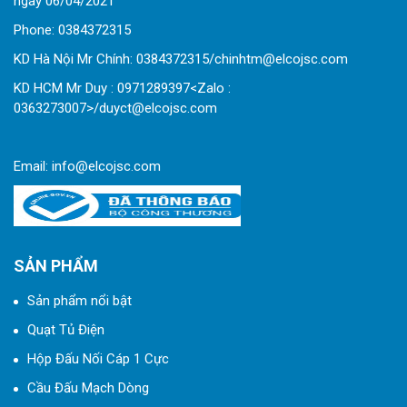
ngày 06/04/2021
Phone:
0
384372315
KD Hà Nội Mr Chính: 0384372315/chinhtm@elcojsc.com
KD HCM Mr Duy : 0971289397<Zalo :
0363273007>/duyct@elcojsc.com
Email:
info@elcojsc.com
SẢN PHẨM
Sản phẩm nổi bật
Quạt Tủ Điện
Hộp Đấu Nối Cáp 1 Cực
Cầu Đấu Mạch Dòng