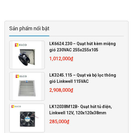
Sản phẩm nổi bật
LK6624.230 – Quạt hút kèm miệng
gió 230VAC 255x255x105
1,012,000
₫
LK3245.115 – Quạt và bộ lọc thông
gió Linkwell 115VAC
2,908,000
₫
LK12038M12B- Quạt hút tủ điện,
Linkwell 12V, 120x120x38mm
285,000
₫