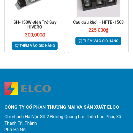
SH-150W Điện Trở Sấy
Cầu đấu khối – HFTB-1503
HIVERO
225,000
₫
300,000
₫
THÊM VÀO GIỎ HÀNG
THÊM VÀO GIỎ HÀNG
CÔNG TY CỔ PHẦN THƯƠNG MẠI VÀ SẢN XUẤT ELCO
Chi nhánh Hà Nội: Số 2 Đường Quang Lai, Thôn Lưu Phái, Xã
Thanh Trì, Thành
Phố Hà Nội.