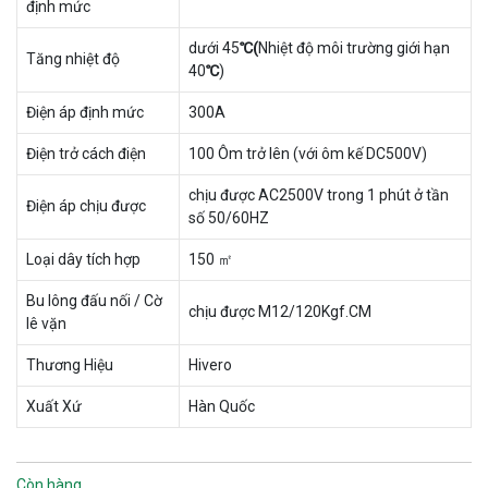
định mức
dưới 45
℃(
Nhiệt độ môi trường giới hạn
Tăng nhiệt độ
40
℃
)
Điện áp định mức
300A
Điện trở cách điện
100 Ôm trở lên (với ôm kế DC500V)
chịu được AC2500V trong 1 phút ở tần
Điện áp chịu được
số 50/60HZ
Loại dây tích hợp
150 ㎡
Bu lông đấu nối / Cờ
chịu được M12/120Kgf.CM
lê vặn
Thương Hiệu
Hivero
Xuất Xứ
Hàn Quốc
Còn hàng