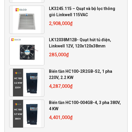
LK3245.115 – Quạt và bộ lọc thông
gió Linkwell 115VAC
2,908,000
₫
LK12038M12B- Quạt hút tủ điện,
Linkwell 12V, 120x120x38mm
285,000
₫
Biến tần HC100-2R2GB-S2, 1 pha
220V, 2.2 KW
4,287,000
₫
Biến tần HC100-004GB-4, 3 pha 380V,
4 KW
4,401,000
₫