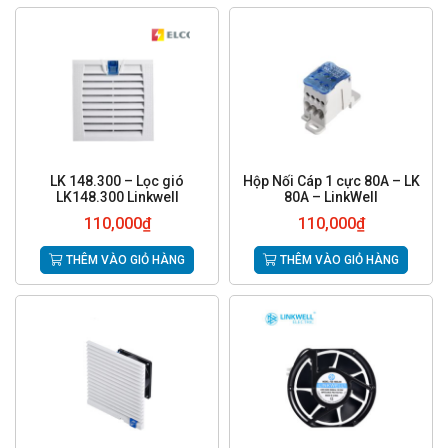
LK 148.300 – Lọc gió
Hộp Nối Cáp 1 cực 80A – LK
LK148.300 Linkwell
80A – LinkWell
110,000
₫
110,000
₫
THÊM VÀO GIỎ HÀNG
THÊM VÀO GIỎ HÀNG