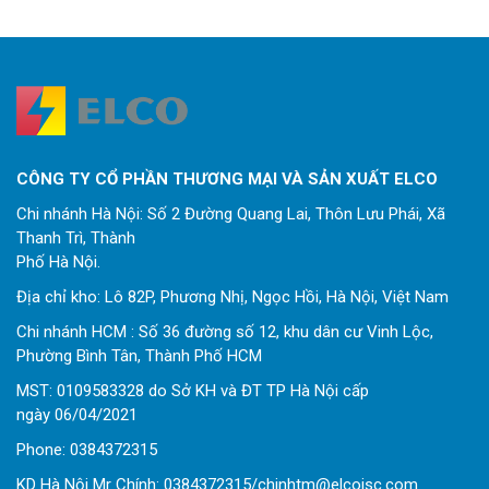
CÔNG TY CỔ PHẦN THƯƠNG MẠI VÀ SẢN XUẤT ELCO
Chi nhánh Hà Nội: Số 2 Đường Quang Lai, Thôn Lưu Phái, Xã
Thanh Trì, Thành
Phố Hà Nội.
Địa chỉ kho: Lô 82P, Phương Nhị, Ngọc Hồi, Hà Nội, Việt Nam
Chi nhánh HCM : Số 36 đường số 12, khu dân cư Vinh Lộc,
Phường Bình Tân, Thành Phố HCM
MST: 0109583328 do Sở KH và ĐT TP Hà Nội cấp
ngày 06/04/2021
Phone:
0
384372315
KD Hà Nội Mr Chính: 0384372315/chinhtm@elcojsc.com