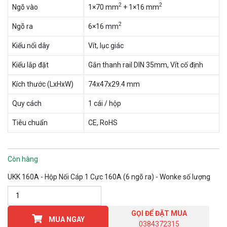
2
2
Ngõ vào
1×70 mm
+ 1×16 mm
2
Ngõ ra
6×16 mm
Kiểu nối dây
Vít, lục giác
Kiểu lắp đặt
Gắn thanh rail DIN 35mm, Vít cố định
Kích thước (LxHxW)
74x47x29.4 mm
Quy cách
1 cái / hộp
Tiêu chuẩn
CE, RoHS
Còn hàng
UKK 160A - Hộp Nối Cáp 1 Cực 160A (6 ngõ ra) - Wonke số lượng
GỌI ĐỂ ĐẶT MUA
MUA NGAY
0384372315