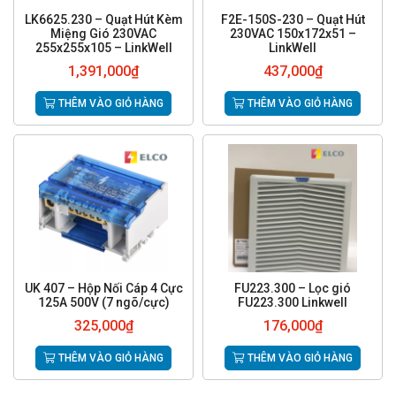
LK6625.230 – Quạt Hút Kèm
F2E-150S-230 – Quạt Hút
Miệng Gió 230VAC
230VAC 150x172x51 –
255x255x105 – LinkWell
LinkWell
1,391,000
₫
437,000
₫
THÊM VÀO GIỎ HÀNG
THÊM VÀO GIỎ HÀNG
UK 407 – Hộp Nối Cáp 4 Cực
FU223.300 – Lọc gió
125A 500V (7 ngõ/cực)
FU223.300 Linkwell
325,000
₫
176,000
₫
THÊM VÀO GIỎ HÀNG
THÊM VÀO GIỎ HÀNG