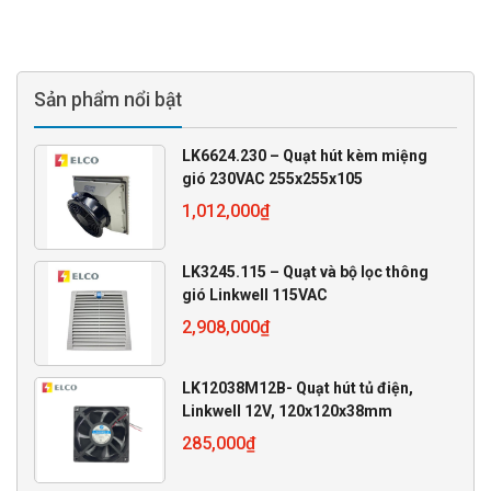
Sản phẩm nổi bật
LK6624.230 – Quạt hút kèm miệng
gió 230VAC 255x255x105
1,012,000
₫
LK3245.115 – Quạt và bộ lọc thông
gió Linkwell 115VAC
2,908,000
₫
LK12038M12B- Quạt hút tủ điện,
Linkwell 12V, 120x120x38mm
285,000
₫