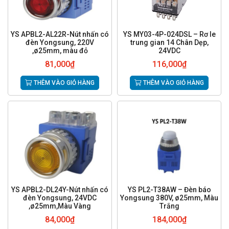
YS APBL2-AL22R-Nút nhấn có
YS MY03-4P-024DSL – Rơ le
đèn Yongsung, 220V
trung gian 14 Chân Dẹp,
,ø25mm, màu đỏ
24VDC
81,000
₫
116,000
₫
THÊM VÀO GIỎ HÀNG
THÊM VÀO GIỎ HÀNG
YS APBL2-DL24Y-Nút nhấn có
YS PL2-T38AW – Đèn báo
đèn Yongsung, 24VDC
Yongsung 380V, ø25mm, Màu
,ø25mm,Màu Vàng
Trắng
84,000
₫
184,000
₫