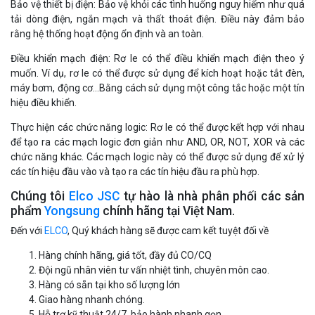
Bảo vệ thiết bị điện: Bảo vệ khỏi các tình huống nguy hiểm như quá
tải dòng điện, ngắn mạch và thất thoát điện. Điều này đảm bảo
rằng hệ thống hoạt động ổn định và an toàn.
Điều khiển mạch điện: Rơ le có thể điều khiển mạch điện theo ý
muốn. Ví dụ, rơ le có thể được sử dụng để kích hoạt hoặc tắt đèn,
máy bơm, động cơ…Bằng cách sử dụng một công tắc hoặc một tín
hiệu điều khiển.
Thực hiện các chức năng logic: Rơ le có thể được kết hợp với nhau
để tạo ra các mạch logic đơn giản như AND, OR, NOT, XOR và các
chức năng khác. Các mạch logic này có thể được sử dụng để xử lý
các tín hiệu đầu vào và tạo ra các tín hiệu đầu ra phù hợp.
Chúng tôi
Elco JSC
tự hào là nhà phân phối các sản
phẩm
Yongsung
chính hãng tại Việt Nam.
Đến với
ELCO
, Quý khách hàng sẽ được cam kết tuyệt đối về
Hàng chính hãng, giá tốt, đầy đủ CO/CQ
Đội ngũ nhân viên tư vấn nhiệt tình, chuyên môn cao.
Hàng có sẵn tại kho số lượng lớn
Giao hàng nhanh chóng.
Hỗ trợ kỹ thuật 24/7, bảo hành nhanh gọn.