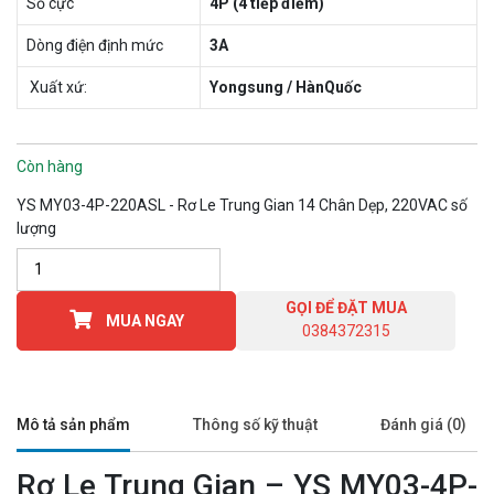
Số cực
4P (4 tiếp điểm)
Dòng điện định mức
3A
Xuất xứ:
Yongsung / HànQuốc
Còn hàng
YS MY03-4P-220ASL - Rơ Le Trung Gian 14 Chân Dẹp, 220VAC số
lượng
GỌI ĐỂ ĐẶT MUA
MUA NGAY
0384372315
Mô tả sản phẩm
Thông số kỹ thuật
Đánh giá (0)
Rơ Le Trung Gian – YS MY03-4P-