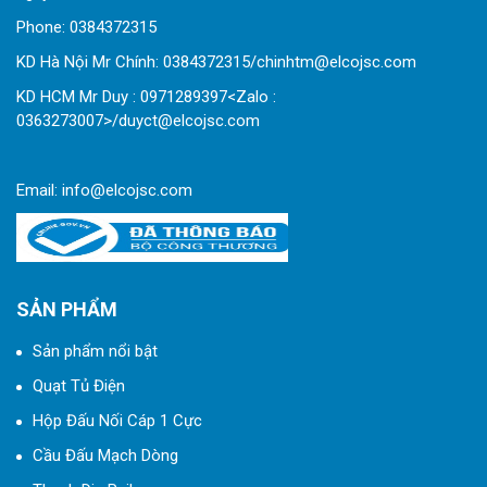
Phone:
0
384372315
KD Hà Nội Mr Chính: 0384372315/chinhtm@elcojsc.com
KD HCM Mr Duy : 0971289397<Zalo :
0363273007>/duyct@elcojsc.com
Email:
info@elcojsc.com
SẢN PHẨM
Sản phẩm nổi bật
Quạt Tủ Điện
Hộp Đấu Nối Cáp 1 Cực
Cầu Đấu Mạch Dòng