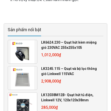
Sản phẩm nổi bật
LK6624.230 – Quạt hút kèm miệng
gió 230VAC 255x255x105
1,012,000
₫
LK3245.115 – Quạt và bộ lọc thông
gió Linkwell 115VAC
2,908,000
₫
LK12038M12B- Quạt hút tủ điện,
Linkwell 12V, 120x120x38mm
285,000
₫