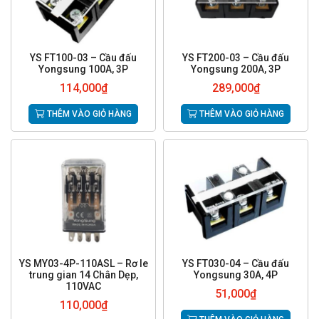
YS FT100-03 – Cầu đấu
YS FT200-03 – Cầu đấu
Yongsung 100A, 3P
Yongsung 200A, 3P
114,000
₫
289,000
₫
THÊM VÀO GIỎ HÀNG
THÊM VÀO GIỎ HÀNG
YS MY03-4P-110ASL – Rơ le
YS FT030-04 – Cầu đấu
trung gian 14 Chân Dẹp,
Yongsung 30A, 4P
110VAC
51,000
₫
110,000
₫