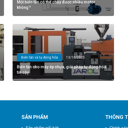
Một biến tần có thể chạy được nhiều motor
không?
Biến tần và tự động hóa
13/10/2025
Biến tần cho máy ép nhựa, giải pháp tự động hóa
tin cậy
SẢN PHẨM
THÔNG T