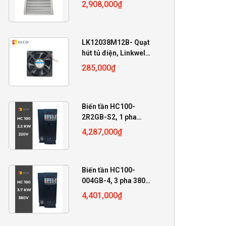
2,908,000
₫
LK12038M12B- Quạt
hút tủ điện, Linkwell
12V, 120x120x38mm
285,000
₫
Biến tần HC100-
2R2GB-S2, 1 pha
220V, 2.2 KW
4,287,000
₫
Biến tần HC100-
004GB-4, 3 pha 380V,
4 KW
4,401,000
₫