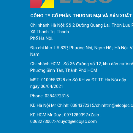
CÔNG TY CỔ PHẦN THƯƠNG MẠI VÀ SẢN XUẤT
Chi nhánh Hà Nội: Số 2 Đường Quang Lai, Thôn Lưu P
Xã Thanh Trì, Thành
Phố Hà Nội.
Địa chỉ kho: Lô 82P, Phương Nhị, Ngọc Hồi, Hà Nội, V
Nam
Chi nhánh HCM : Số 36 đường số 12, khu dân cư Vin
Phường Bình Tân, Thành Phố HCM
MST: 0109583328 do Sở KH và ĐT TP Hà Nội cấp
ngày 06/04/2021
Phone:
0
384372315
KD Hà Nội Mr Chính: 0384372315/chinhtm@elcojsc.
KD HCM Mr Duy : 0971289397<Zalo :
0363273007>/duyct@elcojsc.com