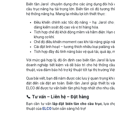
Biến tần Jarol chuyên dụng cho các ứng dụng đòi hỏi đ
cầu trục nâng hạ tải trọng lớn. Biến tần có độ tương th
hệ thống nâng hạ. Mang lại nhiều lợi ích thiết thực :
Điều khiển chính xác tốc độ nâng – hạ: Jarol cho
dàng kiểm soát độ cao và vị trí hàng hóa.
Tích hợp chế độ khởi động mềm và hãm điện: Hạn ch
khung cơ khí.
Chế độ điều khiển moment cao khi tải nặng giúp nân
Cài đặt linh hoạt – tương thích nhiều loại palăng và
Tích hợp đầy đủ tính năng bảo vệ quá tải, quá áp, m
Với mức giá hợp lý, độ ổn định cao biến tần Jarol là lự
doanh nghiệp tiết kiệm và dễ bảo trì cho hệ thống c
thuật, vừa đảm bảo hỗ trợ kỹ thuật tốt tại thị trường Việt
Qua bài viết, bạn đã nắm được các lưu ý quan trọng khi
đặt đến cài đặt an toàn. Biến tần Jarol giúp thiết bị v
ELCO để được tư vấn biến tần phù hợp nhất cho nhu cầu
📞
Tư vấn – Liên hệ – Đặt hàng
Bạn cần tư vấn
lắp đặt biến tần cho cầu trục
, lựa c
thuật của
ELCO
luôn sẵn sàng hỗ trợ!