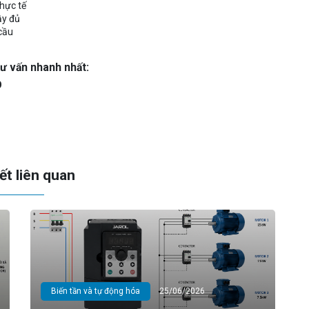
thực tế
ầy đủ
 cầu
tư vấn nhanh nhất:
O
iết liên quan
Biến tần và tự động hóa
25/06/2026