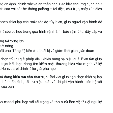
ộ ổn định, chính xác và an toàn cao. Đặc biệt các ứng dụng như
ích cao với các hệ thống palăng – tời điện, cầu trục, máy xúc điện
 phép thiết lập các mức tốc độ tùy biến, giúp người vận hành dễ
ế sóc cơ học trong quá trình vận hành, bảo vệ mô tơ, dây cáp và
g tải trọng lớn
 tời nâng.
ất pha: Tăng độ bền cho thiết bị và giảm thời gian gián đoạn.
a chọn tối ưu giải pháp điều khiển nâng hạ hiệu quả. Biến tần giúp
ầu trục. Nếu bạn đang tìm kiếm một thương hiệu vừa mạnh về kỹ
 Nam, Jarol chính là lời giải phù hợp.
 sử dụng
biến tần cho cầu trục.
Bài viết giúp bạn chọn thiết bị, lắp
ận hành ổn định, tối ưu hiệu suất và chi phí vận hành. Liên hệ với
 của bạn.
họn model phù hợp với tải trọng và tần suất làm việc? Đội ngũ kỹ