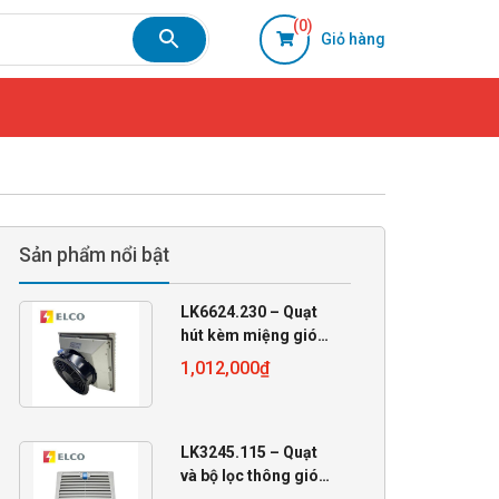
(0)
Giỏ hàng
Sản phẩm nổi bật
LK6624.230 – Quạt
hút kèm miệng gió
230VAC
1,012,000
₫
255x255x105
LK3245.115 – Quạt
và bộ lọc thông gió
Linkwell 115VAC