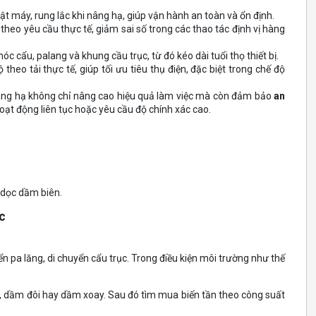
iật máy, rung lắc khi nâng hạ, giúp vận hành an toàn và ổn định.
 theo yêu cầu thực tế, giảm sai số trong các thao tác định vị hàng
óc cẩu, palang và khung cầu trục, từ đó kéo dài tuổi thọ thiết bị.
ộ theo tải thực tế, giúp tối ưu tiêu thụ điện, đặc biệt trong chế độ
 nâng hạ không chỉ nâng cao hiệu quả làm việc mà còn đảm bảo
an
 hoạt động liên tục hoặc yêu cầu độ chính xác cao.
 dọc dầm biên.
ục
ển pa lăng, di chuyển cẩu trục. Trong điều kiện môi trường như thế
, dầm đôi hay dầm xoay. Sau đó tìm mua biến tần theo công suất