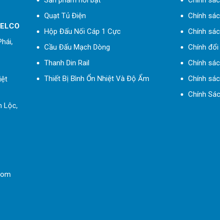
Sản phẩm nổi bật
Chính sác
Quạt Tủ Điện
Chính sách
 ELCO
Hộp Đấu Nối Cáp 1 Cực
Chính sác
hái,
Cầu Đấu Mạch Dòng
Chính đổi 
Thanh Din Rail
Chính sá
Thiết Bị Bình Ổn Nhiệt Và Độ Ẩm
Chính sác
iệt
Chính Sác
h Lộc,
com