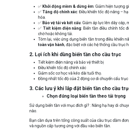
✅
Khởi động mềm & dừng êm
: Giảm hiện tượng g
✅
Tăng độ chính xác
: Điều khiển tốc độ nâng – hạ
hóa.
✅
Bảo vệ tải và kết cấu
: Giảm áp lực lên dây cáp, m
✅
Tiết kiệm điện năng
: Biến tần điều chỉnh tốc đ
chờ hoặc không tải.
Tóm lại, việc ứng dụng biến tần trong điều khiển
toàn vận hành
, đặc biệt với các hệ thống cầu trục
2. Lợi ích khi dùng biến tần cho cầu trục
Tiết kiệm điện năng và bảo vệ thiết bị
Điều khiển tốc độ chính xác
Giảm sốc cơ học và kéo dài tuổi thọ.
Đồng nhất tốc độ của 2 động cơ di chuyển cẩu trục
3. Các lưu ý khi lắp đặt biến tần cho cầu tr
Chọn đúng loại biến tần theo tải trọng
Sử dụng biến tần với mục đích gì? : Nâng hạ hay di chuy
nào.
Bạn cần dựa trên tổng công suất của cầu trục dầm đơn
và nguồn cấp tương ứng với đầu vào biến tần.