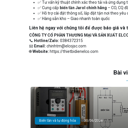
✅ Tư vấn kỹ thuật chính xác theo tải và ứng dụng 
✅ Cung cấp
biến tần Jarol chính hãng
– CO, CQ đ
✅ Hỗ trợ cài đặt thông số, lắp đặt tận nơi theo yêu
✅ Hàng sẵn kho – Giao nhanh toàn quốc
Liên hệ ngay với chúng tôi để được báo giá và 
CÔNG TY CỔ PHẦN THƯƠNG MẠI VÀ SẢN XUẤT ELC
📞
Hotline/Zalo:
0384372315
📧
Email:
chinhtm@elcojsc.com
🌐
Website:
https://thietbidienelco.com
Bài v
Biến tần và tự động hóa
30/06/2026