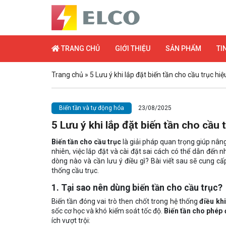
TRANG CHỦ
GIỚI THIỆU
SẢN PHẨM
TI
Trang chủ
»
5 Lưu ý khi lắp đặt biến tần cho cầu trục hi
Biến tần và tự động hóa
23/08/2025
5 Lưu ý khi lắp đặt biến tần cho cầu 
Biến tần cho cầu trục
là giải pháp quan trọng giúp nâng
nhiên, việc lắp đặt và cài đặt sai cách có thể dẫn đến
dòng nào và cần lưu ý điều gì? Bài viết sau sẽ cung c
thống cầu trục.
1. Tại sao nên dùng biến tần cho cầu trục?
Biến tần đóng vai trò then chốt trong hệ thống
điều kh
sốc cơ học và khó kiểm soát tốc độ.
Biến tần cho phép 
ích vượt trội: