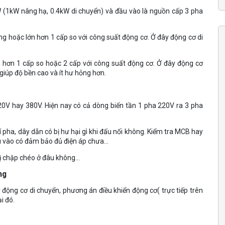
W (1kW nâng hạ, 0.4kW di chuyển) và đầu vào là nguồn cấp 3 pha
ng hoặc lớn hơn 1 cấp so với công suất động cơ. Ở đây động cơ di
n hơn 1 cấp so hoặc 2 cấp với công suất động cơ. Ở đây động cơ
giúp độ bền cao và ít hư hỏng hơn.
20V hay 380V. Hiện nay có cả dòng biến tần 1 pha 220V ra 3 pha
rí pha, dây dẫn có bị hư hại gì khi đấu nối không. Kiểm tra MCB hay
 vào có đảm bảo đủ điện áp chưa…
 bị chập chéo ở đâu không…
ng
 động cơ di chuyển, phương án điều khiển động cơ( trực tiếp trên
i đó.