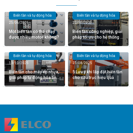
Biến tần và tự động hóa
Biến tần và tự động hóa
25/06/2026
22/10/2025
Một biến tần có thể chạy
Biến tần công nghiệp, giải
được nhiều motor không?
pháp tối ưu cho hệ thống tự
động hóa
Biến tần và tự động hóa
Biến tần và tự động hóa
13/10/2025
23/08/2025
Biến tần cho máy ép nhựa,
5 Lưu ý khi lắp đặt biến tần
giải pháp tự động hóa tin
cho cầu trục hiệu quả
cậy