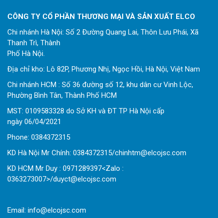
CÔNG TY CỔ PHẦN THƯƠNG MẠI VÀ SẢN XUẤT ELCO
Chi nhánh Hà Nội: Số 2 Đường Quang Lai, Thôn Lưu Phái, Xã
Thanh Trì, Thành
Phố Hà Nội.
Địa chỉ kho: Lô 82P, Phương Nhị, Ngọc Hồi, Hà Nội, Việt Nam
Chi nhánh HCM : Số 36 đường số 12, khu dân cư Vinh Lộc,
Phường Bình Tân, Thành Phố HCM
MST: 0109583328 do Sở KH và ĐT TP Hà Nội cấp
ngày 06/04/2021
Phone:
0
384372315
KD Hà Nội Mr Chính: 0384372315/chinhtm@elcojsc.com
KD HCM Mr Duy : 0971289397<Zalo :
0363273007>/duyct@elcojsc.com
Email:
info@elcojsc.com