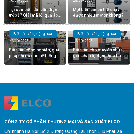
30/06/2026
25/06/2026
Tại sao biến tần cần điện
Một biến tần có thể chạy
trở xả? Giải mã lỗi quá áp
được nhiều motor không?
(OV)
Biến tần và tự động hóa
Biến tần và tự động hóa
22/10/2025
13/10/2025
Biến tần công nghiệp, giải
Biến tần cho máy ép nhựa,
pháp tối ưu cho hệ thống tự
giải pháp tự động hóa tin
động hóa
cậy
CÔNG TY CỔ PHẦN THƯƠNG MẠI VÀ SẢN XUẤT ELCO
Chi nhánh Hà Nội: Số 2 Đường Quang Lai, Thôn Lưu Phái, Xã