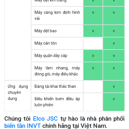
Máy căng kim định hình
v
v
vải
Máy dệt bao
v
v
Máy cán tôn
v
Máy quấn dây cáp
v
v
Máy làm nhang, máy
v
v
đóng gói, máy điêu khắc
Ứng dụng
Băng tải khai thác than
v
chuyên
dụng
Điều khiển bơm điều áp
v
luôn phiên
Chúng tôi
Elco JSC
tự hào là nhà phân phối
biến tần INVT
chính hãng tại Việt Nam.