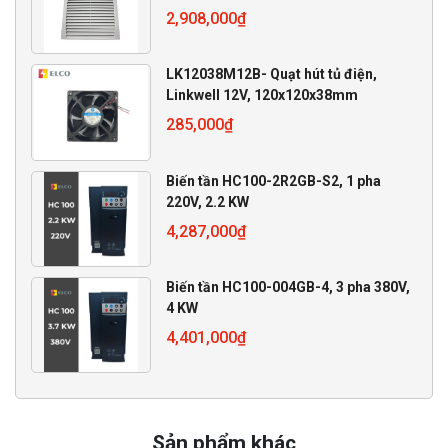
2,908,000
₫
LK12038M12B- Quạt hút tủ điện,
Linkwell 12V, 120x120x38mm
285,000
₫
Biến tần HC100-2R2GB-S2, 1 pha
220V, 2.2 KW
4,287,000
₫
Biến tần HC100-004GB-4, 3 pha 380V,
4 KW
4,401,000
₫
Sản phẩm khác