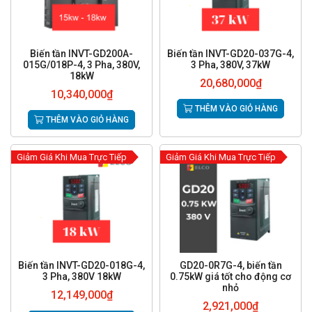
Biến tần INVT-GD200A-
Biến tần INVT-GD20-037G-4,
015G/018P-4, 3 Pha, 380V,
3 Pha, 380V, 37kW
18kW
20,680,000
₫
10,340,000
₫
THÊM VÀO GIỎ HÀNG
THÊM VÀO GIỎ HÀNG
Giảm Giá Khi Mua Trực Tiếp
Giảm Giá Khi Mua Trực Tiếp
Biến tần INVT-GD20-018G-4,
GD20-0R7G-4, biến tần
3 Pha, 380V 18kW
0.75kW giá tốt cho động cơ
nhỏ
12,149,000
₫
2,921,000
₫