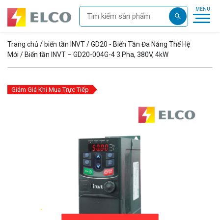
Trang chủ
/
biến tần INVT
/
GD20 - Biến Tần Đa Năng Thế Hệ
Mới
/ Biến tần INVT – GD20-004G-4 3 Pha, 380V, 4kW
Giảm Giá Khi Mua Trực Tiếp