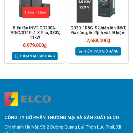
Biến tần INVT-GD200A-
GD20-1R5G-S2,biến tần INVT,
7R5G/011P-4, 3 Pha, 380V,
Đa năng, ổn định và tiết kiệm
11kW
2,688,000
₫
6,979,000
₫
THÊM VÀO GIỎ HÀNG
THÊM VÀO GIỎ HÀNG
CÔNG TY CỔ PHẦN THƯƠNG MẠI VÀ SẢN XUẤT ELCO
Chi nhánh Hà Nội: Số 2 Đường Quang Lai, Thôn Lưu Phái, Xã