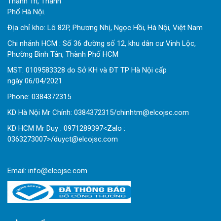
Thanh Trì, Thành
Phố Hà Nội.
Địa chỉ kho: Lô 82P, Phương Nhị, Ngọc Hồi, Hà Nội, Việt Nam
Chi nhánh HCM : Số 36 đường số 12, khu dân cư Vinh Lộc,
Phường Bình Tân, Thành Phố HCM
MST: 0109583328 do Sở KH và ĐT TP Hà Nội cấp
ngày 06/04/2021
Phone:
0
384372315
KD Hà Nội Mr Chính: 0384372315/chinhtm@elcojsc.com
KD HCM Mr Duy : 0971289397<Zalo :
0363273007>/duyct@elcojsc.com
Email:
info@elcojsc.com