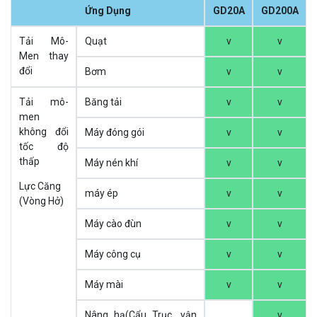
Ứng Dụng
GD20A
GD200A
Tải Mô-
Quạt
v
v
Men thay
đổi
Bơm
v
v
Tải mô-
Băng tải
v
v
men
không đổi
Máy đóng gói
v
v
tốc độ
thấp
Máy nén khí
v
v
Lực Căng
máy ép
v
v
(Vòng Hở)
Máy cào đùn
v
v
Máy công cụ
v
v
Máy mài
v
v
Nâng hạ(Cẩu Trục, vận
v