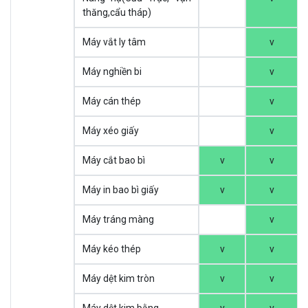
thăng,cẩu tháp)
Máy vắt ly tâm
v
Máy nghiền bi
v
Máy cán thép
v
Máy xéo giấy
v
Máy cắt bao bì
v
v
Máy in bao bì giấy
v
v
Máy tráng màng
v
Máy kéo thép
v
v
Máy dệt kim tròn
v
v
Máy dệt kim bằng
v
v