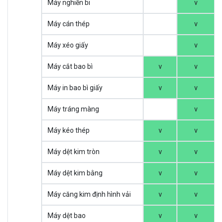
Máy nghiền bi
v
Máy cán thép
v
Máy xéo giấy
v
Máy cắt bao bì
v
v
Máy in bao bì giấy
v
v
Máy tráng màng
v
Máy kéo thép
v
v
Máy dệt kim tròn
v
v
Máy dệt kim bằng
v
v
Máy căng kim định hình vải
v
v
Máy dệt bao
v
v