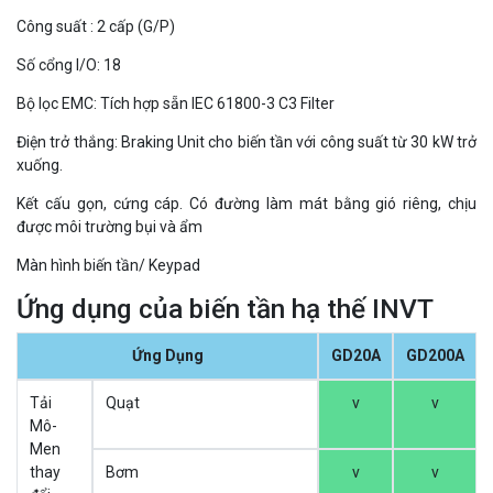
Công suất : 2 cấp (G/P)
Số cổng I/O: 18
Bộ lọc EMC: Tích hợp sẵn IEC 61800-3 C3 Filter
Điện trở thắng: Braking Unit cho biến tần với công suất từ 30 kW trở
xuống.
Kết cấu gọn, cứng cáp. Có đường làm mát bằng gió riêng, chịu
được môi trường bụi và ẩm
Màn hình biến tần/ Keypad
Ứng dụng của biến tần hạ thế INVT
Ứng Dụng
GD20A
GD200A
Tải
Quạt
v
v
Mô-
Men
thay
Bơm
v
v