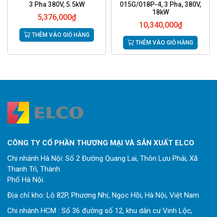
3 Pha 380V, 5.5kW
015G/018P-4, 3 Pha, 380V,
18kW
5,376,000
₫
10,340,000
₫
THÊM VÀO GIỎ HÀNG
THÊM VÀO GIỎ HÀNG
CÔNG TY CỔ PHẦN THƯƠNG MẠI VÀ SẢN XUẤT ELCO
Chi nhánh Hà Nội: Số 2 Đường Quang Lai, Thôn Lưu Phái, Xã
Thanh Trì, Thành
Phố Hà Nội.
Địa chỉ kho: Lô 82P, Phương Nhị, Ngọc Hồi, Hà Nội, Việt Nam
Chi nhánh HCM : Số 36 đường số 12, khu dân cư Vinh Lộc,