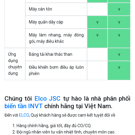
Máy cán tôn
v
Máy quấn dây cáp
v
v
Máy làm nhang, máy đóng
v
v
gói, máy điêu khắc
Ứng
Băng tải khai thác than
v
dụng
chuyên
Điều khiển bơm điều áp luôn
v
dụng
phiên
Chúng tôi
Elco JSC
tự hào là nhà phân phối
biến tần INVT
chính hãng tại Việt Nam.
Đến với
ELCO
, Quý khách hàng sẽ được cam kết tuyệt đối về
Hàng chính hãng, giá tốt, đầy đủ CO/CQ
Đội ngũ nhân viên tư vấn nhiệt tình, chuyên môn cao.