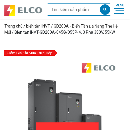
Trang chủ
/
biến tần INVT
/
GD200A - Biến Tần Đa Năng Thế Hệ
Mới
/ Biến tần INVT-GD200A-045G/055P-4, 3 Pha 380V, 55kW
Giảm Giá Khi Mua Trực Tiếp