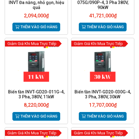
INVT Đa năng, nhỏ gọn, hiệu
075G/090P-4, 3 Pha 380V,
quả
90kW
2,094,000
₫
41,721,000
₫
THÊM VÀO GIỎ HÀNG
THÊM VÀO GIỎ HÀNG
Giảm Giá Khi Mua Trực Tiếp
Giảm Giá Khi Mua Trực Tiếp
Biến tần INVT-GD20-011G-4,
Biến tần INVT-GD20-030G-4,
3 Pha, 380V, 11kW
3 Pha, 380V, 30kW
8,220,000
₫
17,707,000
₫
THÊM VÀO GIỎ HÀNG
THÊM VÀO GIỎ HÀNG
Giảm Giá Khi Mua Trực Tiếp
Giảm Giá Khi Mua Trực Tiếp