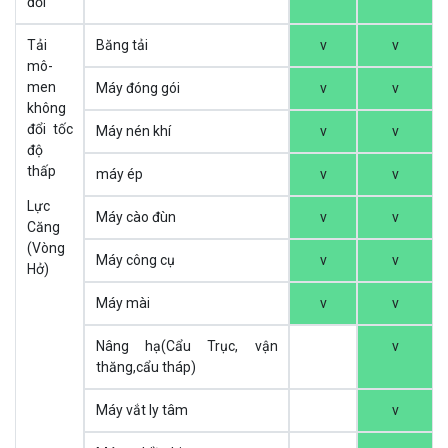
đổi
Tải
Băng tải
v
v
mô-
men
Máy đóng gói
v
v
không
đổi tốc
Máy nén khí
v
v
độ
thấp
máy ép
v
v
Lực
Máy cào đùn
v
v
Căng
(Vòng
Máy công cụ
v
v
Hở)
Máy mài
v
v
Nâng hạ(Cẩu Trục, vận
v
thăng,cẩu tháp)
Máy vắt ly tâm
v