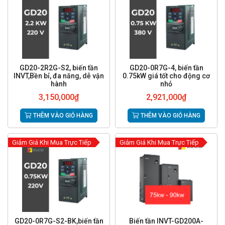
GD20-2R2G-S2, biến tần
GD20-0R7G-4, biến tần
INVT,Bền bỉ, đa năng, dễ vận
0.75kW giá tốt cho động cơ
hành
nhỏ
3,150,000
₫
2,921,000
₫
THÊM VÀO GIỎ HÀNG
THÊM VÀO GIỎ HÀNG
Giảm Giá Khi Mua Trực Tiếp
Giảm Giá Khi Mua Trực Tiếp
GD20-0R7G-S2-BK,biến tần
Biến tần INVT-GD200A-