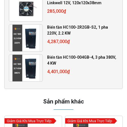
Linkwell 12V, 120x120x38mm
285,000
₫
Biến tần HC100-2R2GB-S2, 1 pha
220V, 2.2 KW
4,287,000
₫
Biến tần HC100-004GB-4, 3 pha 380V,
4 KW
4,401,000
₫
Sản phẩm khác
Giảm Giá Khi Mua Trực Tiếp
Giảm Giá Khi Mua Trực Tiếp