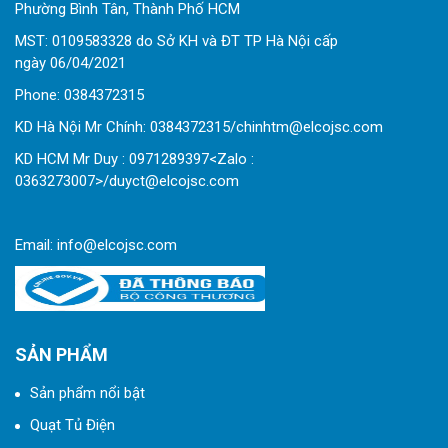
Phường Bình Tân, Thành Phố HCM
MST: 0109583328 do Sở KH và ĐT TP Hà Nội cấp
ngày 06/04/2021
Phone:
0
384372315
KD Hà Nội Mr Chính: 0384372315/chinhtm@elcojsc.com
KD HCM Mr Duy : 0971289397<Zalo :
0363273007>/duyct@elcojsc.com
Email:
info@elcojsc.com
SẢN PHẨM
Sản phẩm nổi bật
Quạt Tủ Điện