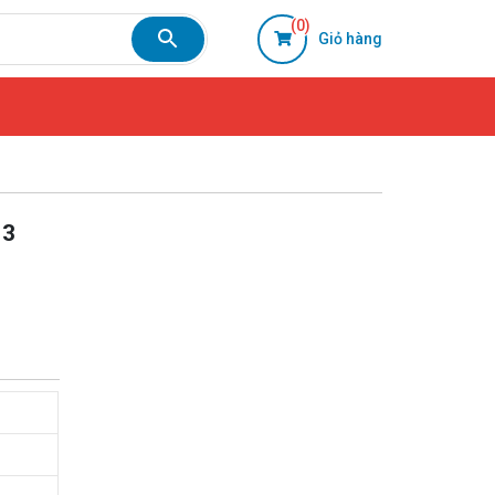
(0)
Giỏ hàng
 3