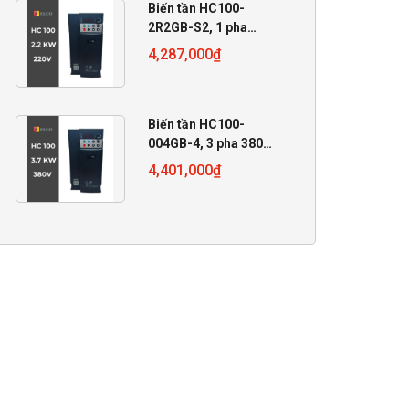
Biến tần HC100-
2R2GB-S2, 1 pha
220V, 2.2 KW
4,287,000
₫
Biến tần HC100-
004GB-4, 3 pha 380V,
4 KW
4,401,000
₫