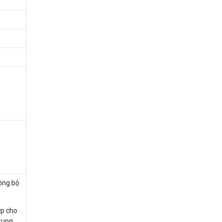
ồng bộ
ợp cho
trung