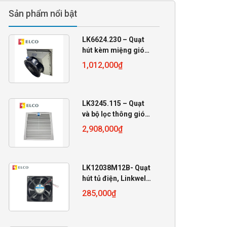
Sản phẩm nổi bật
LK6624.230 – Quạt
hút kèm miệng gió
230VAC
1,012,000
₫
255x255x105
LK3245.115 – Quạt
và bộ lọc thông gió
Linkwell 115VAC
2,908,000
₫
LK12038M12B- Quạt
hút tủ điện, Linkwell
12V, 120x120x38mm
285,000
₫