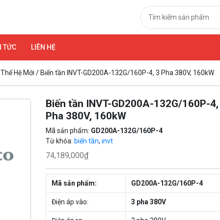
N TỨC
LIÊN HỆ
 Thế Hệ Mới
/ Biến tần INVT-GD200A-132G/160P-4, 3 Pha 380V, 160kW
Biến tần INVT-GD200A-132G/160P-4,
Pha 380V, 160kW
Mã sản phẩm:
GD200A-132G/160P-4
Từ khóa:
biến tần
,
invt
74,189,000
₫
Mã sản phẩm:
GD200A-132G/160P-4
Điện áp vào:
3 pha 380V