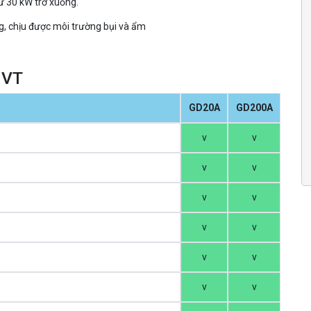
từ 30 kW trở xuống.
g, chịu được môi trường bụi và ẩm
NVT
GD20A
GD200A
v
v
v
v
v
v
v
v
v
v
v
v