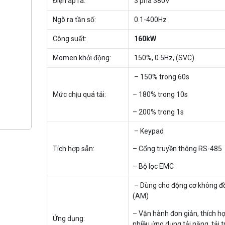
Điện áp ra:
3 pha 380V
Ngõ ra tần số:
0.1-400Hz
Công suất:
160kW
Momen khởi động:
150%, 0.5Hz, (SVC)
– 150% trong 60s
Mức chịu quá tải:
– 180% trong 10s
– 200% trong 1s
– Keypad
Tích hợp sẵn:
– Cổng truyền thông RS-485
– Bộ lọc EMC
– Dùng cho động cơ không đ
(AM)
– Vận hành đơn giản, thích h
Ứng dụng:
nhiều ứng dụng tải nặng, tải 