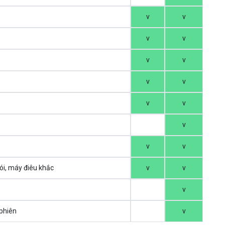
v
v
v
v
v
v
v
v
v
v
v
v
v
i, máy điêu khắc
v
v
v
 phiên
v