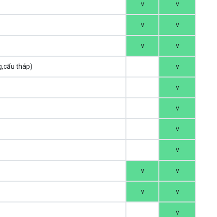
v
v
v
v
v
v
g,cẩu tháp)
v
v
v
v
v
v
v
v
v
v