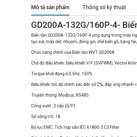
Mô tả sản phẩm
Thông số kỹ thuật
GD200A-132G/160P-4- Biến
Biến tần GD200A-132G/160P-4 ứng dụng trong máy nghi
tạo sợi, máy dệt, nhuộm, đóng gói, chế biến gỗ, băng tải
Chức năng chính của Biến tần INVT GD200A
Chế độ điều khiển: Điều khiển V/F (SVPWM), Vector khô
Torque khởi động ở 0.5Hz: 150%
Điều khiển tốc độ chính xác đến ±0.2%, đáp ứng nhanh 
Truyền thông: Modbus, RS485
Công suất : 2 cấp (G/P)
Số cổng I/O: 18
Bộ lọc EMC: Tích hợp sẵn IEC 61800-3 C3 Filter