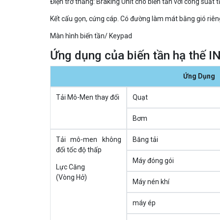
Điện trở thắng: Braking Unit cho biến tần với công suất 
Kết cấu gọn, cứng cáp. Có đường làm mát bằng gió riên
Màn hình biến tần/ Keypad
Ứng dụng của biến tần hạ thế I
Ứng Dụng
Tải Mô-Men thay đổi
Quạt
Bơm
Tải mô-men không
Băng tải
đổi tốc độ thấp
Máy đóng gói
Lực Căng
(Vòng Hở)
Máy nén khí
máy ép