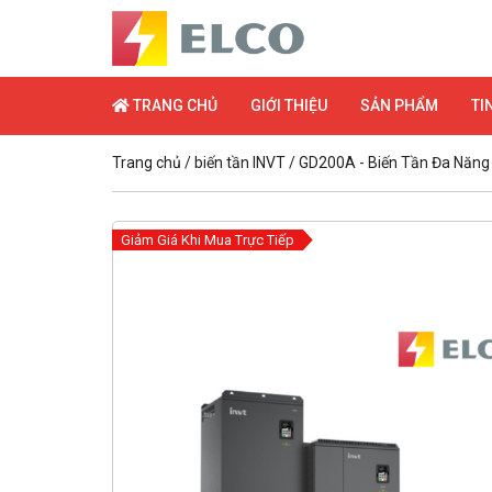
TRANG CHỦ
GIỚI THIỆU
SẢN PHẨM
TI
Trang chủ
/
biến tần INVT
/
GD200A - Biến Tần Đa Năng
Giảm Giá Khi Mua Trực Tiếp