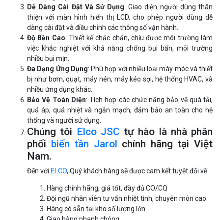
Dễ Dàng Cài Đặt Và Sử Dụng
: Giao diện người dùng thân
thiện với màn hình hiển thị LCD, cho phép người dùng dễ
dàng cài đặt và điều chỉnh các thông số vận hành.
Độ Bền Cao
: Thiết kế chắc chắn, chịu được môi trường làm
việc khắc nghiệt với khả năng chống bụi bẩn, môi trường
nhiều bụi mịn.
Đa Dạng Ứng Dụng
: Phù hợp với nhiều loại máy móc và thiết
bị như bơm, quạt, máy nén, máy kéo sợi, hệ thống HVAC, và
nhiều ứng dụng khác.
Bảo Vệ Toàn Diện
: Tích hợp các chức năng bảo vệ quá tải,
quá áp, quá nhiệt và ngắn mạch, đảm bảo an toàn cho hệ
thống và người sử dụng.
Chúng tôi
Elco JSC
tự hào là nhà phân
phối
biến tần Jarol
chính hãng tại Việt
Nam.
Đến với
ELCO
, Quý khách hàng sẽ được cam kết tuyệt đối về
Hàng chính hãng, giá tốt, đầy đủ CO/CQ
Đội ngũ nhân viên tư vấn nhiệt tình, chuyên môn cao.
Hàng có sẵn tại kho số lượng lớn
Giao hàng nhanh chóng.