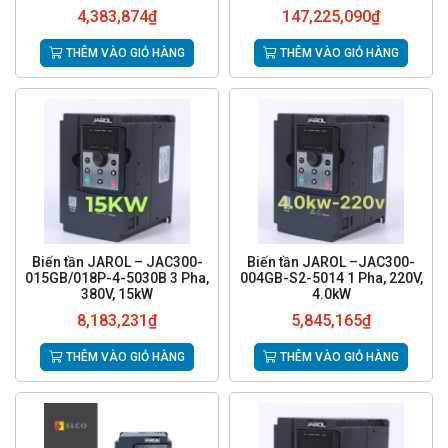
4,383,874
₫
147,225,090
₫
THÊM VÀO GIỎ HÀNG
THÊM VÀO GIỎ HÀNG
Biến tần JAROL – JAC300-
Biến tần JAROL –JAC300-
015GB/018P-4-5030B 3 Pha,
004GB-S2-5014 1 Pha, 220V,
380V, 15kW
4.0kW
8,183,231
₫
5,845,165
₫
THÊM VÀO GIỎ HÀNG
THÊM VÀO GIỎ HÀNG