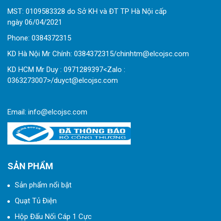
MST: 0109583328 do Sở KH và ĐT TP Hà Nội cấp
ngày 06/04/2021
Phone:
0
384372315
KD Hà Nội Mr Chính: 0384372315/chinhtm@elcojsc.com
KD HCM Mr Duy : 0971289397<Zalo :
0363273007>/duyct@elcojsc.com
Email:
info@elcojsc.com
SẢN PHẨM
Sản phẩm nổi bật
Quạt Tủ Điện
Hộp Đấu Nối Cáp 1 Cực