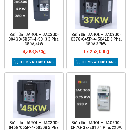
Biến tần JAROL – JAC300-
Biến tần JAROL – JAC300-
004GB/5R5P-4-5013 3 Pha,
037G/045P-4-5042B 3 Pha,
380V, 4kW
380V, 37kW
4,383,874
₫
17,262,000
₫
THÊM VÀO GIỎ HÀNG
THÊM VÀO GIỎ HÀNG
Biến tần JAROL – JAC300-
Biến tần JAROL – JAC200-
045G/055P-4-5050B 3 Pha,
0R7G-S2-2010 1 Pha, 220V,