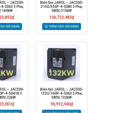
AROL – JAC300-
Biến tần JAROL – JAC300-
4-5063 3 Pha,
315G/355P-4-5083 3 Pha,
, 160kW
380V, 315kW
25,852
₫
156,723,483
₫
ÀO GIỎ HÀNG
THÊM VÀO GIỎ HÀNG
AROL – JAC300-
Biến tần JAROL – JAC300-
0P-4-5041B 3
132G/160P-4-5063 3 Pha,
80V, 22kW
380V, 132kW
25,007
₫
59,912,940
₫