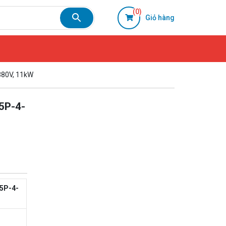
(0)
Giỏ hàng
380V, 11kW
5P-4-
5P-4-