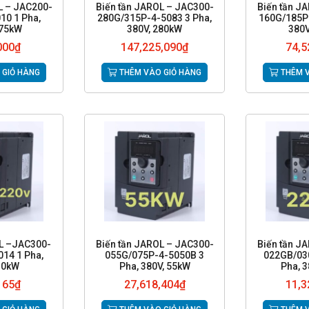
L – JAC200-
Biến tần JAROL – JAC300-
Biến tần J
10 1 Pha,
280G/315P-4-5083 3 Pha,
160G/185P-
.75kW
380V, 280kW
380V
000
₫
147,225,090
₫
74,5
 GIỎ HÀNG
THÊM VÀO GIỎ HÀNG
THÊM V
OL –JAC300-
Biến tần JAROL – JAC300-
Biến tần J
14 1 Pha,
055G/075P-4-5050B 3
022GB/03
4.0kW
Pha, 380V, 55kW
Pha, 3
165
₫
27,618,404
₫
11,3