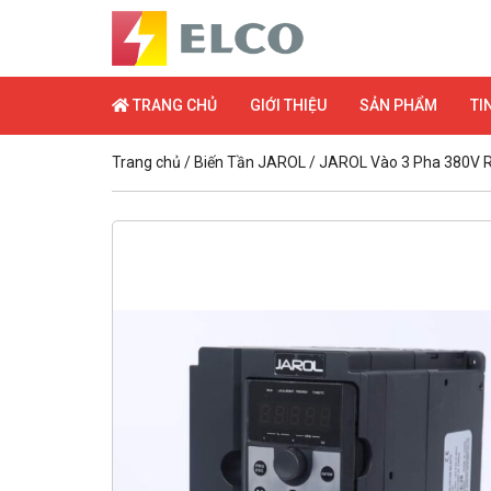
TRANG CHỦ
GIỚI THIỆU
SẢN PHẨM
TI
Trang chủ
/
Biến Tần JAROL
/
JAROL Vào 3 Pha 380V R