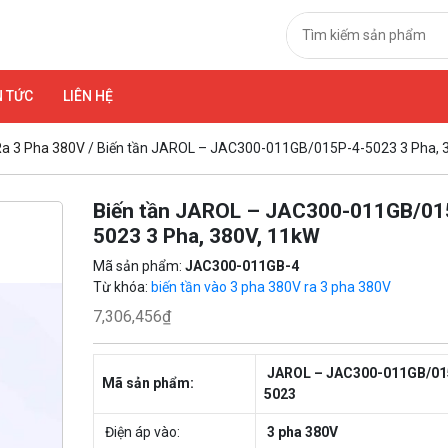
N TỨC
LIÊN HỆ
a 3 Pha 380V
/ Biến tần JAROL – JAC300-011GB/015P-4-5023 3 Pha, 
Biến tần JAROL – JAC300-011GB/01
5023 3 Pha, 380V, 11kW
Mã sản phẩm:
JAC300-011GB-4
Từ khóa:
biến tần vào 3 pha 380V ra 3 pha 380V
7,306,456
₫
JAROL – JAC300-011GB/01
Mã sản phẩm:
5023
Điện áp vào:
3 pha 380V