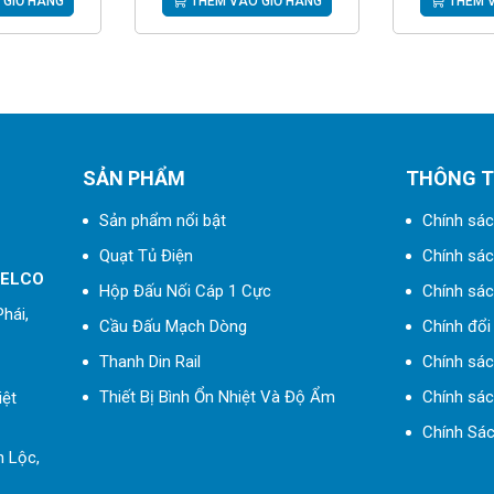
 GIỎ HÀNG
THÊM VÀO GIỎ HÀNG
THÊM V
SẢN PHẨM
THÔNG T
Sản phẩm nổi bật
Chính sác
Quạt Tủ Điện
Chính sách
 ELCO
Hộp Đấu Nối Cáp 1 Cực
Chính sác
hái,
Cầu Đấu Mạch Dòng
Chính đổi 
Thanh Din Rail
Chính sá
Thiết Bị Bình Ổn Nhiệt Và Độ Ẩm
Chính sác
iệt
Chính Sác
h Lộc,