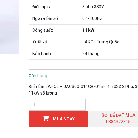
Điện áp ra:
3 pha 380V
Ngõ ra tần số:
0.1-400Hz
Công suất:
11 kW
Xuất xứ:
JAROL Trung Quốc
Bảo hành:
24 tháng
Còn hàng
Biến tần JAROL – JAC300-011GB/015P-4-5023 3 Pha, 3
11kW số lượng
GỌI ĐỂ ĐẶT MUA
MUA NGAY
0384372315