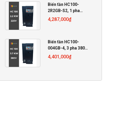
Biến tần HC100-
2R2GB-S2, 1 pha
220V, 2.2 KW
4,287,000
₫
Biến tần HC100-
004GB-4, 3 pha 380V,
4 KW
4,401,000
₫