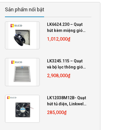
Sản phẩm nổi bật
LK6624.230 – Quạt
hút kèm miệng gió
230VAC
1,012,000
₫
255x255x105
LK3245.115 – Quạt
và bộ lọc thông gió
Linkwell 115VAC
2,908,000
₫
LK12038M12B- Quạt
hút tủ điện, Linkwell
12V, 120x120x38mm
285,000
₫