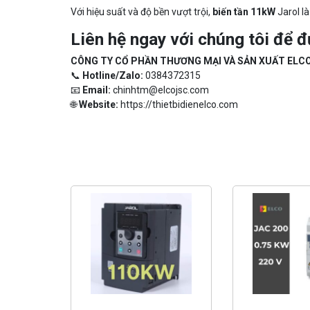
Với hiệu suất và độ bền vượt trội,
biến tần 11kW
Jarol là
Liên hệ ngay với chúng tôi để đ
CÔNG TY CỔ PHẦN THƯƠNG MẠI VÀ SẢN XUẤT ELC
📞
Hotline/Zalo:
0384372315
📧
Email:
chinhtm@elcojsc.com
🌐
Website:
https://thietbidienelco.com