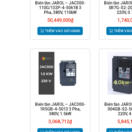
Biến tần JAROL – JAC300-
Biến tần JARO
110G/132P-4-5061B 3
0R7G-S2-20
Pha, 380V, 110kW
220V, 0
50,449,000
₫
1,740,
THÊM VÀO GIỎ HÀNG
THÊM VÀO
Biến tần JAROL – JAC300-
Biến tần JAR
1R5GB-4-5013 3 Pha,
004GB-S2-50
380V, 1.5kW
220V, 
3,068,712
₫
5,845,