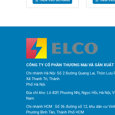
THÊM VÀO GIỎ HÀNG
THÊM VÀO
CÔNG TY CỔ PHẦN THƯƠNG MẠI VÀ SẢN XUẤT
Chi nhánh Hà Nội: Số 2 Đường Quang Lai, Thôn Lưu P
Xã Thanh Trì, Thành
Phố Hà Nội.
Địa chỉ kho: Lô 82P, Phương Nhị, Ngọc Hồi, Hà Nội, V
Nam
Chi nhánh HCM : Số 36 đường số 12, khu dân cư Vin
Phường Bình Tân, Thành Phố HCM