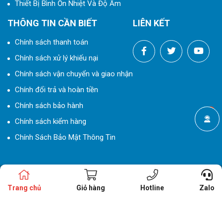
Thiết Bị Bình Ổn Nhiệt Và Độ Ẩm
THÔNG TIN CẦN BIẾT
LIÊN KẾT
Chính sách thanh toán
Chính sách xử lý khiếu nại
Chính sách vận chuyển và giao nhận
Chính đổi trả và hoàn tiền
Chính sách bảo hành
Chính sách kiểm hàng
Chính Sách Bảo Mật Thông Tin
© 2023 Bản quyền thuộc
THIẾT BỊ ĐIỆN ELCO
|
Thiết kế website
bởi
Gdavietnam.com™
Trang chủ
Giỏ hàng
Hotline
Zalo