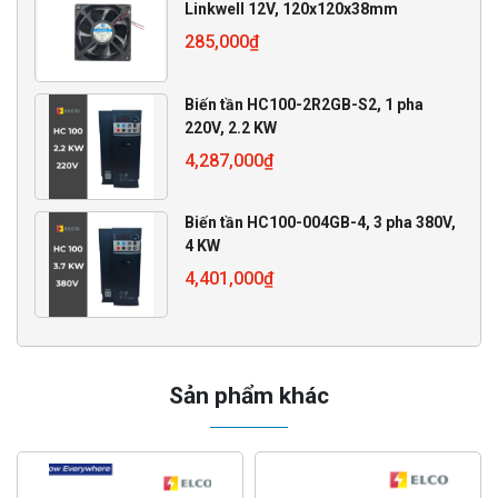
Linkwell 12V, 120x120x38mm
285,000
₫
Biến tần HC100-2R2GB-S2, 1 pha
220V, 2.2 KW
4,287,000
₫
Biến tần HC100-004GB-4, 3 pha 380V,
4 KW
4,401,000
₫
Sản phẩm khác