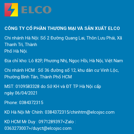
CÔNG TY CỔ PHẦN THƯƠNG MẠI VÀ SẢN XUẤT ELCO
Chi nhánh Hà Nội: Số 2 Đường Quang Lai, Thôn Lưu Phái, Xã
Thanh Trì, Thành
Phố Hà Nội.
Địa chỉ kho: Lô 82P, Phương Nhị, Ngọc Hồi, Hà Nội, Việt Nam
Chi nhánh HCM : Số 36 đường số 12, khu dân cư Vinh Lộc,
Phường Bình Tân, Thành Phố HCM
MST: 0109583328 do Sở KH và ĐT TP Hà Nội cấp
ngày 06/04/2021
Phone:
0
384372315
KD Hà Nội Mr Chính: 0384372315/chinhtm@elcojsc.com
KD HCM Mr Duy : 0971289397<Zalo :
0363273007>/duyct@elcojsc.com