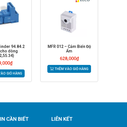
Finder 94.84.2
MFR 012 – Cảm Biến Độ
 cho dòng
Ẩm
2,55.34)
628,000
₫
9,000
₫
THÊM VÀO GIỎ HÀNG
ÀO GIỎ HÀNG
IN CẦN BIẾT
LIÊN KẾT