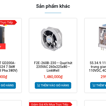
Sản phẩm khác
 Trực Tiếp
VT GD200A-
F2E-260B-230 – Quạt hút
55.34.9.11
S24 7.5kW
230VAC 260x225x80 –
trung gia
 3 Pha 380V)
LinkWell
110VDC, 4C
000
₫
1,480,000
₫
29
 GIỎ HÀNG
THÊM VÀO GIỎ HÀNG
THÊM V
Giảm Giá Khi Mua Trực Tiếp