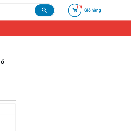
(0)
Giỏ hàng
ió