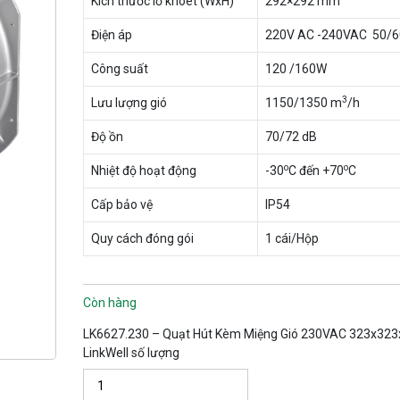
Kích thước lỗ khoét (WxH)
292×292 mm
Điện áp
220V AC -240VAC 50/
Công suất
120 /160W
3
Lưu lượng gió
1150/1350 m
/h
Độ ồn
70/72 dB
o
o
Nhiệt độ hoạt động
-30
C đến +70
C
Cấp bảo vệ
IP54
Quy cách đóng gói
1 cái/Hộp
Còn hàng
LK6627.230 – Quạt Hút Kèm Miệng Gió 230VAC 323x32
LinkWell số lượng