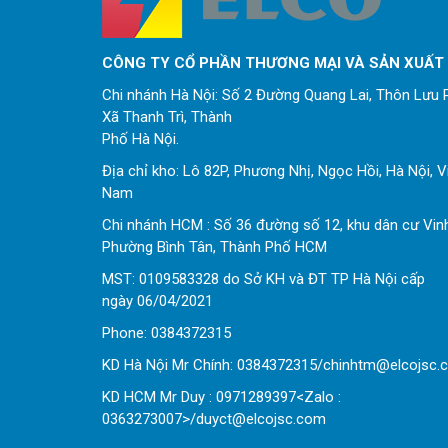
CÔNG TY CỔ PHẦN THƯƠNG MẠI VÀ SẢN XUẤT
Chi nhánh Hà Nội: Số 2 Đường Quang Lai, Thôn Lưu P
Xã Thanh Trì, Thành
Phố Hà Nội.
Địa chỉ kho: Lô 82P, Phương Nhị, Ngọc Hồi, Hà Nội, V
Nam
Chi nhánh HCM : Số 36 đường số 12, khu dân cư Vin
Phường Bình Tân, Thành Phố HCM
MST: 0109583328 do Sở KH và ĐT TP Hà Nội cấp
ngày 06/04/2021
Phone:
0
384372315
KD Hà Nội Mr Chính: 0384372315/chinhtm@elcojsc.
KD HCM Mr Duy : 0971289397<Zalo :
0363273007>/duyct@elcojsc.com