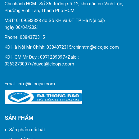
Chi nhánh HCM : Số 36 đường số 12, khu dân cư Vinh Lộc,
Phường Bình Tân, Thành Phố HCM
MST: 0109583328 do Sở KH và ĐT TP Hà Nội cấp
ngày 06/04/2021
Phone:
0
384372315
KD Hà Nội Mr Chính: 0384372315/chinhtm@elcojsc.com
KD HCM Mr Duy : 0971289397<Zalo :
0363273007>/duyct@elcojsc.com
Email:
info@elcojsc.com
SẢN PHẨM
Sản phẩm nổi bật