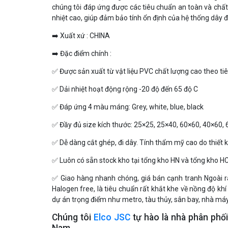
chúng tôi đáp ứng được các tiêu chuẩn an toàn và chấ
nhiệt cao, giúp đảm bảo tính ổn định của hệ thống dây đ
➡️ Xuất xứ : CHINA
➡️ Đặc điểm chính :
✅️ Được sản xuất từ vật liệu PVC chất lượng cao theo t
✅️ Dải nhiệt hoạt động rộng -20 độ đến 65 độ C
✅️ Đáp ứng 4 màu máng: Grey, white, blue, black
✅️ Đầy đủ size kích thước: 25×25, 25×40, 60×60, 40×60,
✅
️Dễ dàng cắt ghép, đi dây. Tính thẩm mỹ cao do thiết kế
✅️ Luôn có sẵn stock kho tại tổng kho HN và tổng kho 
✅️ Giao hàng nhanh chóng, giá bán cạnh tranh Ngoài 
Halogen free, là tiêu chuẩn rất khắt khe về nồng độ kh
dự án trọng điểm như metro, tàu thủy, sân bay, nhà má
Chúng tôi
Elco JSC
tự hào là nhà phân phối