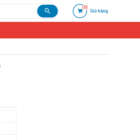
(0)
Giỏ hàng
)