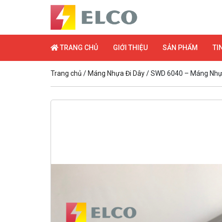
TRANG CHỦ
GIỚI THIỆU
SẢN PHẨM
TI
Trang chủ
/
Máng Nhựa Đi Dây
/ SWD 6040 – Máng Nhự