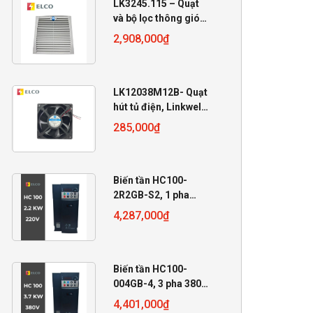
LK3245.115 – Quạt
và bộ lọc thông gió
Linkwell 115VAC
2,908,000
₫
LK12038M12B- Quạt
hút tủ điện, Linkwell
12V, 120x120x38mm
285,000
₫
Biến tần HC100-
2R2GB-S2, 1 pha
220V, 2.2 KW
4,287,000
₫
Biến tần HC100-
004GB-4, 3 pha 380V,
4 KW
4,401,000
₫