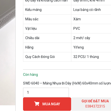
Độ dày và khoảng cách nan
dày 6mm, khe 4mm
Kiểu máng
Loại bảng có rãnh
Màu sắc
Xám
Vật liệu
PVC
Chiều dài
2 mét/ cây
Hãng
Yifeng
Quy Cách Đóng Gói
32 PCS/ 1 thùng
Còn hàng
SWD 6040 – Máng Nhựa Đi Dây (HxW) 60x40mm số lượn
GỌI ĐỂ ĐẶT MUA
MUA NGAY
0384372315