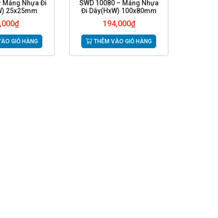
 Máng Nhựa Đi
SWD 10080 – Máng Nhựa
W) 25x25mm
Đi Dây(HxW) 100x80mm
,000
₫
194,000
₫
ÀO GIỎ HÀNG
THÊM VÀO GIỎ HÀNG