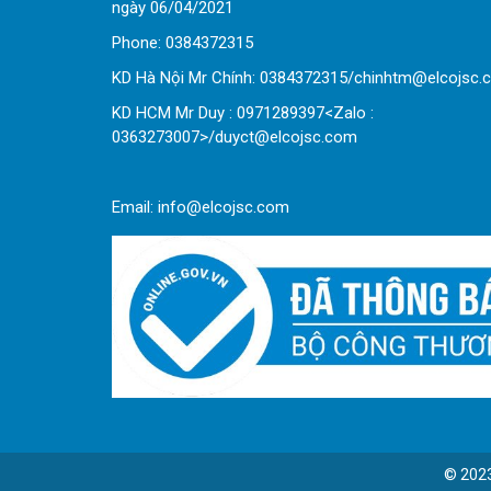
ngày 06/04/2021
Phone:
0
384372315
KD Hà Nội Mr Chính: 0384372315/chinhtm@elcojsc.
KD HCM Mr Duy : 0971289397<Zalo :
0363273007>/duyct@elcojsc.com
Email:
info@elcojsc.com
© 202