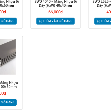
áng Nhựa Đi
SWD 4040 – Máng Nhựa Đi
SWD 2525 –
 80x60mm
Dây (HxW) 40x40mm
Dây (Hx
00
₫
66,000
₫
40
 GIỎ HÀNG
THÊM VÀO GIỎ HÀNG
THÊM V
 Máng Nhựa
 100x60mm
00
₫
 GIỎ HÀNG