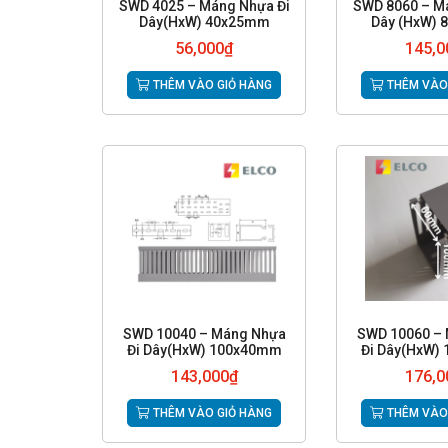
SWD 4025 – Máng Nhựa Đi
SWD 8060 – M
Dây(HxW) 40x25mm
Dây (HxW)
56,000
₫
145,0
THÊM VÀO GIỎ HÀNG
THÊM VÀO
SWD 10040 – Máng Nhựa
SWD 10060 –
Đi Dây(HxW) 100x40mm
Đi Dây(HxW)
143,000
₫
176,0
THÊM VÀO GIỎ HÀNG
THÊM VÀO