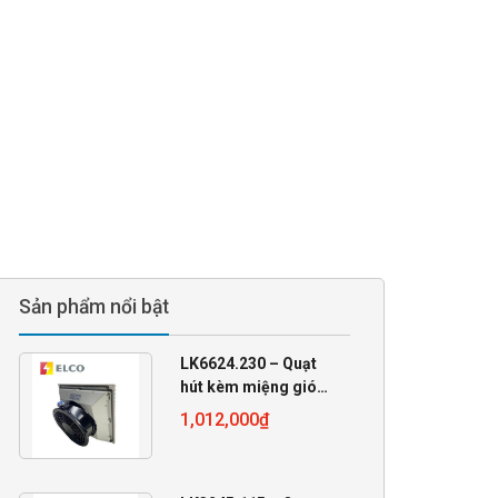
Sản phẩm nổi bật
LK6624.230 – Quạt
hút kèm miệng gió
230VAC
1,012,000
₫
255x255x105