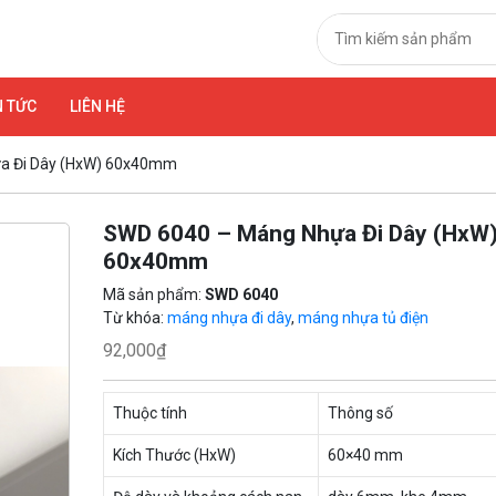
N TỨC
LIÊN HỆ
a Đi Dây (HxW) 60x40mm
SWD 6040 – Máng Nhựa Đi Dây (HxW
60x40mm
Mã sản phẩm:
SWD 6040
Từ khóa:
máng nhựa đi dây
,
máng nhựa tủ điện
92,000
₫
Thuộc tính
Thông số
Kích Thước (HxW)
60×40 mm