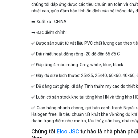
chúng tôi đáp ứng được các tiêu chuẩn an toàn và chấ
nhiệt cao, giúp đảm bảo tính ổn định của hệ thống dây đ
➡️ Xuất xứ : CHINA
➡️ Đặc điểm chính :
✅️ Được sản xuất từ vật liệu PVC chất lượng cao theo t
✅️ Dải nhiệt hoạt động rộng -20 độ đến 65 độ C
✅️ Đáp ứng 4 màu máng: Grey, white, blue, black
✅️ Đầy đủ size kích thước: 25×25, 25×40, 60×60, 40×60,
✅
️Dễ dàng cắt ghép, đi dây. Tính thẩm mỹ cao do thiết kế
✅️ Luôn có sẵn stock kho tại tổng kho HN và tổng kho 
✅️ Giao hàng nhanh chóng, giá bán cạnh tranh Ngoài 
Halogen free, là tiêu chuẩn rất khắt khe về nồng độ kh
dự án trọng điểm như metro, tàu thủy, sân bay, nhà má
Chúng tôi
Elco JSC
tự hào là nhà phân phối