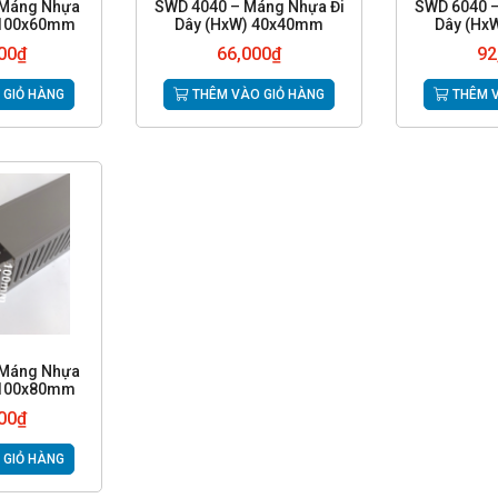
 Máng Nhựa
SWD 4040 – Máng Nhựa Đi
SWD 6040 –
 100x60mm
Dây (HxW) 40x40mm
Dây (Hx
00
₫
66,000
₫
92
 GIỎ HÀNG
THÊM VÀO GIỎ HÀNG
THÊM V
 Máng Nhựa
 100x80mm
00
₫
 GIỎ HÀNG