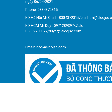
ngày 06/04/2021
Phone:
0
384372315
KD Hà Nội Mr Chính: 0384372315/chinhtm@elcojsc.
KD HCM Mr Duy : 0971289397<Zalo :
0363273007>/duyct@elcojsc.com
Email:
info@elcojsc.com
© 202