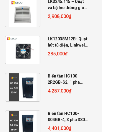
LK3245.115 – Quạt
và bộ lọc thông gió
Linkwell 115VAC
2,908,000
₫
LK12038M12B- Quạt
hút tủ điện, Linkwell
12V, 120x120x38mm
285,000
₫
Biến tần HC100-
2R2GB-S2, 1 pha
220V, 2.2 KW
4,287,000
₫
Biến tần HC100-
004GB-4, 3 pha 380V,
4 KW
4,401,000
₫