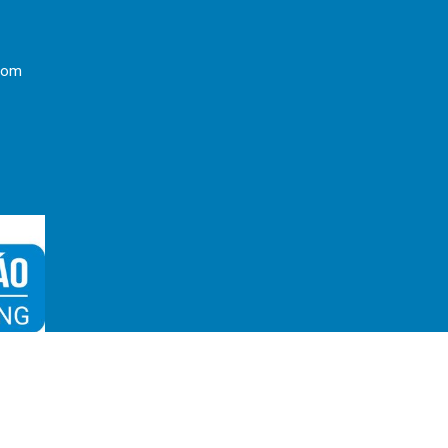
com
3 Bản quyền thuộc
THIẾT BỊ ĐIỆN ELCO
|
Thiết kế website
bởi
Gdavietna