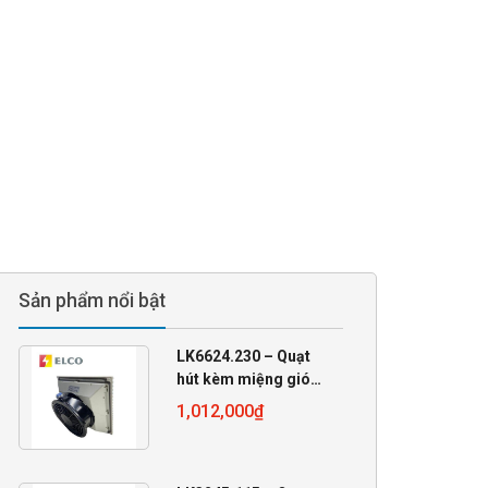
Sản phẩm nổi bật
LK6624.230 – Quạt
hút kèm miệng gió
230VAC
1,012,000
₫
255x255x105