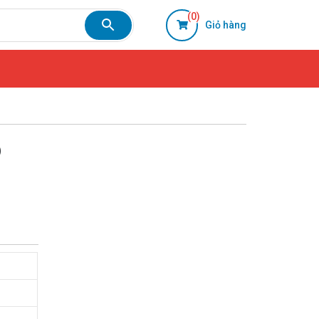
(0)
Giỏ hàng
)