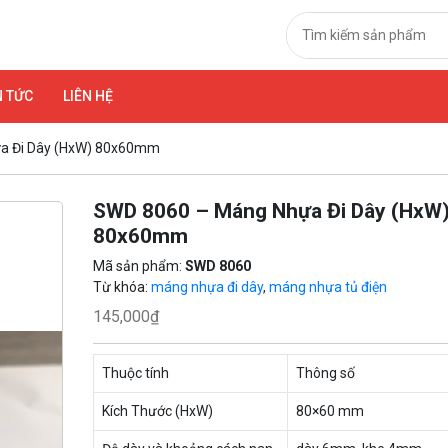
N TỨC
LIÊN HỆ
a Đi Dây (HxW) 80x60mm
SWD 8060 – Máng Nhựa Đi Dây (HxW
80x60mm
Mã sản phẩm:
SWD 8060
Từ khóa:
máng nhựa đi dây
,
máng nhựa tủ điện
145,000
₫
Thuộc tính
Thông số
Kích Thước (HxW)
80×60 mm