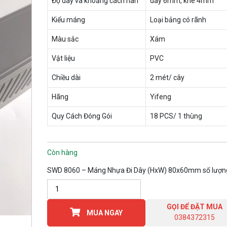
Độ dày và khoảng cách nan
dày 6mm, khe 4mm
Kiểu máng
Loại bảng có rãnh
Màu sắc
Xám
Vật liệu
PVC
Chiều dài
2 mét/ cây
Hãng
Yifeng
Quy Cách Đóng Gói
18 PCS/ 1 thùng
Còn hàng
SWD 8060 – Máng Nhựa Đi Dây (HxW) 80x60mm số lượn
GỌI ĐỂ ĐẶT MUA
MUA NGAY
0384372315