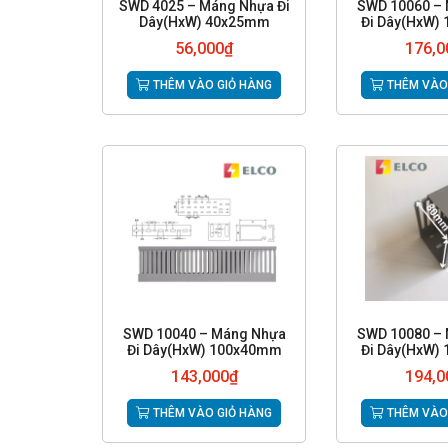
SWD 4025 – Máng Nhựa Đi
SWD 10060 –
Dây(HxW) 40x25mm
Đi Dây(HxW)
56,000
₫
176,0
THÊM VÀO GIỎ HÀNG
THÊM VÀO
SWD 10040 – Máng Nhựa
SWD 10080 –
Đi Dây(HxW) 100x40mm
Đi Dây(HxW)
143,000
₫
194,0
THÊM VÀO GIỎ HÀNG
THÊM VÀO