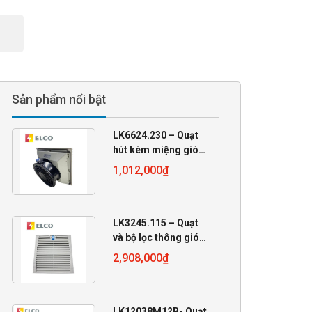
Sản phẩm nổi bật
LK6624.230 – Quạt
hút kèm miệng gió
230VAC
1,012,000
₫
255x255x105
LK3245.115 – Quạt
và bộ lọc thông gió
Linkwell 115VAC
2,908,000
₫
LK12038M12B- Quạt