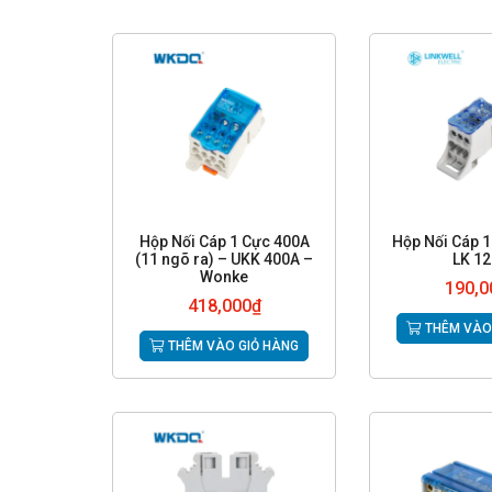
Hộp Nối Cáp 1 Cực 400A
Hộp Nối Cáp 1
(11 ngõ ra) – UKK 400A –
LK 1
Wonke
190,0
418,000
₫
THÊM VÀO
THÊM VÀO GIỎ HÀNG