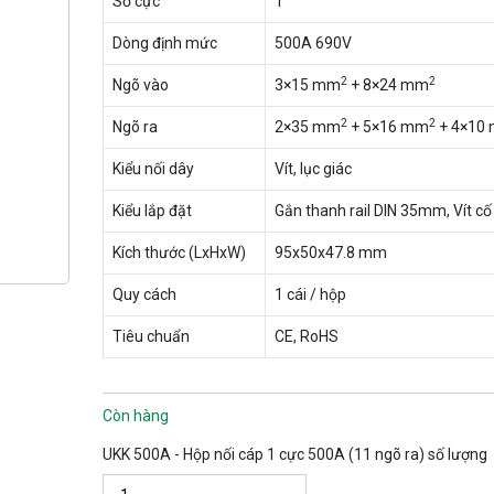
Số cực
1
Dòng định mức
500A 690V
2
2
Ngõ vào
3×15 mm
+ 8×24 mm
2
2
Ngõ ra
2×35 mm
+ 5×16 mm
+ 4×10
Kiểu nối dây
Vít, lục giác
Kiểu lắp đặt
Gắn thanh rail DIN 35mm, Vít cố
Kích thước (LxHxW)
95x50x47.8 mm
Quy cách
1 cái / hộp
Tiêu chuẩn
CE, RoHS
Còn hàng
UKK 500A - Hộp nối cáp 1 cực 500A (11 ngõ ra) số lượng