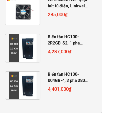
hút tủ điện, Linkwell
12V, 120x120x38mm
285,000
₫
Biến tần HC100-
2R2GB-S2, 1 pha
220V, 2.2 KW
4,287,000
₫
Biến tần HC100-
004GB-4, 3 pha 380V,
4 KW
4,401,000
₫