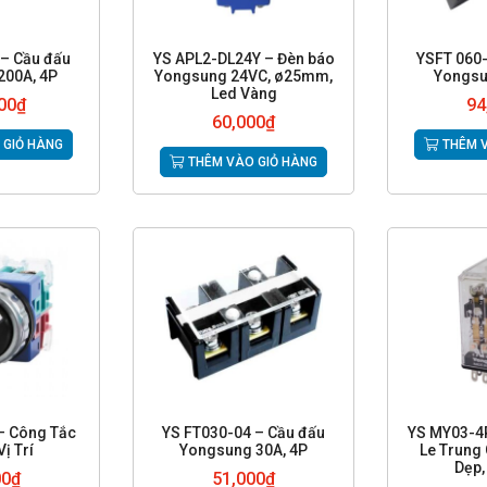
 – Cầu đấu
YS APL2-DL24Y – Đèn báo
YSFT 060-
200A, 4P
Yongsung 24VC, ø25mm,
Yongsu
Led Vàng
00
₫
94
60,000
₫
 GIỎ HÀNG
THÊM V
THÊM VÀO GIỎ HÀNG
– Công Tắc
YS FT030-04 – Cầu đấu
YS MY03-4
ị Trí
Yongsung 30A, 4P
Le Trung 
Dẹp,
00
₫
51,000
₫