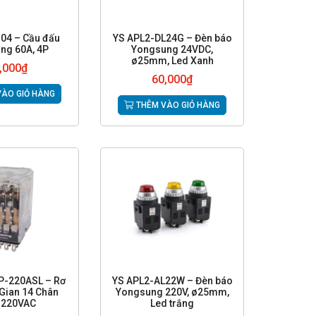
04 – Cầu đấu
YS APL2-DL24G – Đèn báo
ng 60A, 4P
Yongsung 24VDC,
ø25mm, Led Xanh
,000
₫
60,000
₫
ÀO GIỎ HÀNG
THÊM VÀO GIỎ HÀNG
P-220ASL – Rơ
YS APL2-AL22W – Đèn báo
Gian 14 Chân
Yongsung 220V, ø25mm,
 220VAC
Led trắng