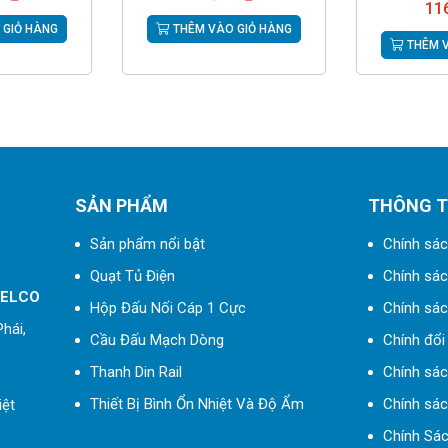
11
 GIỎ HÀNG
THÊM VÀO GIỎ HÀNG
THÊM V
SẢN PHẨM
THÔNG T
Sản phẩm nổi bật
Chính sác
Quạt Tủ Điện
Chính sách
 ELCO
Hộp Đấu Nối Cáp 1 Cực
Chính sác
hái,
Cầu Đấu Mạch Dòng
Chính đổi 
Thanh Din Rail
Chính sá
Thiết Bị Bình Ổn Nhiệt Và Độ Ẩm
Chính sác
iệt
Chính Sác