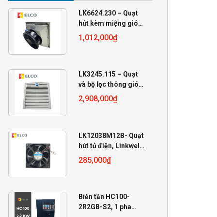
LK6624.230 – Quạt
hút kèm miệng gió
230VAC
1,012,000
₫
255x255x105
LK3245.115 – Quạt
và bộ lọc thông gió
Linkwell 115VAC
2,908,000
₫
LK12038M12B- Quạt
hút tủ điện, Linkwell
12V, 120x120x38mm
285,000
₫
Biến tần HC100-
2R2GB-S2, 1 pha