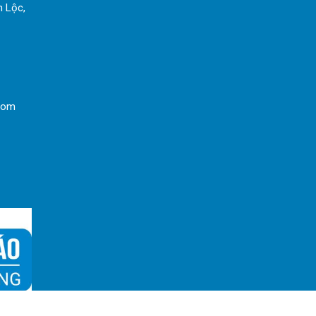
h Lộc,
com