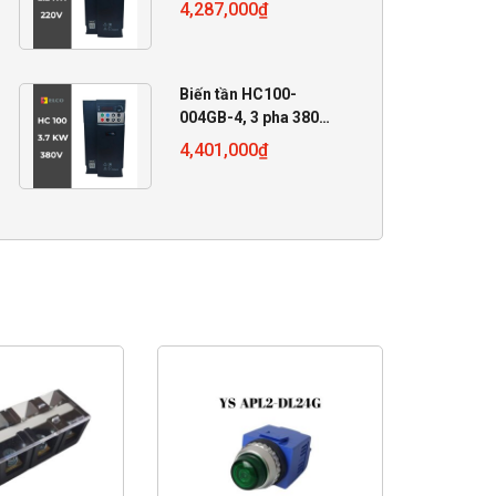
220V, 2.2 KW
4,287,000
₫
Biến tần HC100-
004GB-4, 3 pha 380V,
4 KW
4,401,000
₫