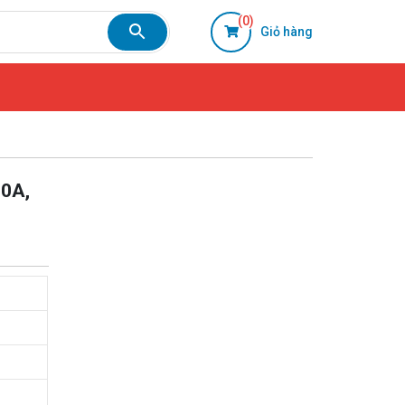
(0)
Giỏ hàng
00A,