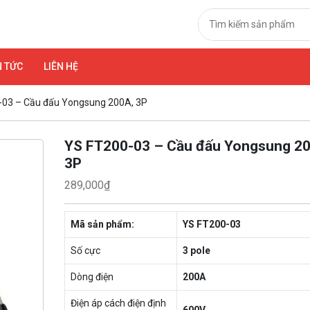
N TỨC
LIÊN HỆ
-03 – Cầu đấu Yongsung 200A, 3P
YS FT200-03 – Cầu đấu Yongsung 2
3P
289,000
₫
Mã sản phẩm:
YS FT200-03
Số cực
3 pole
Dòng điện
200A
Điện áp cách điện định