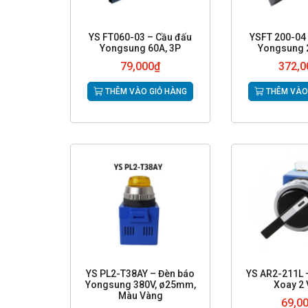
YS FT060-03 – Cầu đấu
YSFT 200-04
Yongsung 60A, 3P
Yongsung 
79,000
₫
372,0
THÊM VÀO GIỎ HÀNG
THÊM VÀO
YS PL2-T38AY – Đèn báo
YS AR2-211L 
Yongsung 380V, ø25mm,
Xoay 2 V
Màu Vàng
69,0