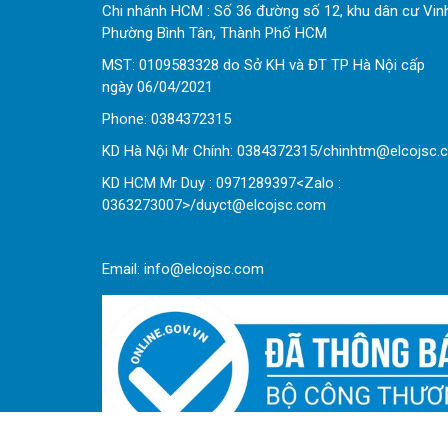
Chi nhánh HCM : Số 36 đường số 12, khu dân cư Vin
Phường Bình Tân, Thành Phố HCM
MST: 0109583328 do Sở KH và ĐT TP Hà Nội cấp
ngày 06/04/2021
Phone:
0
384372315
KD Hà Nội Mr Chính: 0384372315/chinhtm@elcojsc.
KD HCM Mr Duy : 0971289397<Zalo :
0363273007>/duyct@elcojsc.com
Email:
info@elcojsc.com