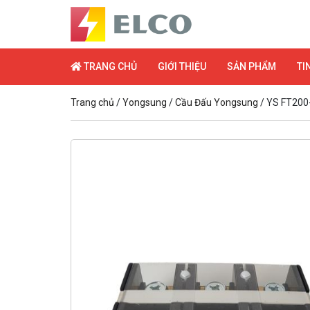
TRANG CHỦ
GIỚI THIỆU
SẢN PHẨM
TI
Trang chủ
/
Yongsung
/
Cầu Đấu Yongsung
/ YS FT200