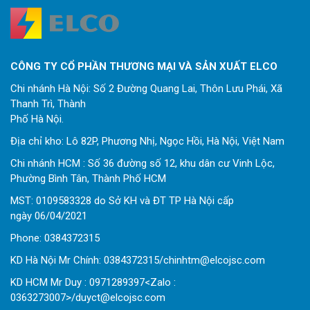
CÔNG TY CỔ PHẦN THƯƠNG MẠI VÀ SẢN XUẤT ELCO
Chi nhánh Hà Nội: Số 2 Đường Quang Lai, Thôn Lưu Phái, Xã
Thanh Trì, Thành
Phố Hà Nội.
Địa chỉ kho: Lô 82P, Phương Nhị, Ngọc Hồi, Hà Nội, Việt Nam
Chi nhánh HCM : Số 36 đường số 12, khu dân cư Vinh Lộc,
Phường Bình Tân, Thành Phố HCM
MST: 0109583328 do Sở KH và ĐT TP Hà Nội cấp
ngày 06/04/2021
Phone:
0
384372315
KD Hà Nội Mr Chính: 0384372315/chinhtm@elcojsc.com
KD HCM Mr Duy : 0971289397<Zalo :
0363273007>/duyct@elcojsc.com