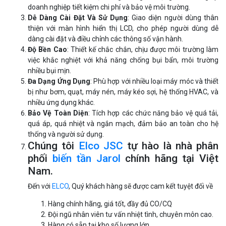
doanh nghiệp tiết kiệm chi phí và bảo vệ môi trường.
Dễ Dàng Cài Đặt Và Sử Dụng
: Giao diện người dùng thân
thiện với màn hình hiển thị LCD, cho phép người dùng dễ
dàng cài đặt và điều chỉnh các thông số vận hành.
Độ Bền Cao
: Thiết kế chắc chắn, chịu được môi trường làm
việc khắc nghiệt với khả năng chống bụi bẩn, môi trường
nhiều bụi mịn.
Đa Dạng Ứng Dụng
: Phù hợp với nhiều loại máy móc và thiết
bị như bơm, quạt, máy nén, máy kéo sợi, hệ thống HVAC, và
nhiều ứng dụng khác.
Bảo Vệ Toàn Diện
: Tích hợp các chức năng bảo vệ quá tải,
quá áp, quá nhiệt và ngắn mạch, đảm bảo an toàn cho hệ
thống và người sử dụng.
Chúng tôi
Elco JSC
tự hào là nhà phân
phối
biến tần Jarol
chính hãng tại Việt
Nam.
Đến với
ELCO
, Quý khách hàng sẽ được cam kết tuyệt đối về
Hàng chính hãng, giá tốt, đầy đủ CO/CQ
Đội ngũ nhân viên tư vấn nhiệt tình, chuyên môn cao.
Hàng có sẵn tại kho số lượng lớn