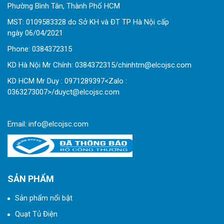
Phường Bình Tân, Thành Phố HCM
MST: 0109583328 do Sở KH và ĐT TP Hà Nội cấp
ngày 06/04/2021
Phone:
0
384372315
KD Hà Nội Mr Chính: 0384372315/chinhtm@elcojsc.com
KD HCM Mr Duy : 0971289397<Zalo :
0363273007>/duyct@elcojsc.com
Email:
info@elcojsc.com
SẢN PHẨM
Sản phẩm nổi bật
Quạt Tủ Điện