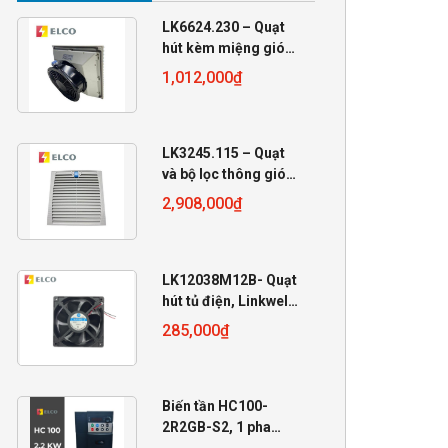
LK6624.230 – Quạt
hút kèm miệng gió
230VAC
1,012,000
₫
255x255x105
LK3245.115 – Quạt
và bộ lọc thông gió
Linkwell 115VAC
2,908,000
₫
LK12038M12B- Quạt
hút tủ điện, Linkwell
12V, 120x120x38mm
285,000
₫
Biến tần HC100-
2R2GB-S2, 1 pha