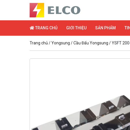
TRANG CHỦ
GIỚI THIỆU
SẢN PHẨM
TI
Trang chủ
/
Yongsung
/
Cầu Đấu Yongsung
/ YSFT 200