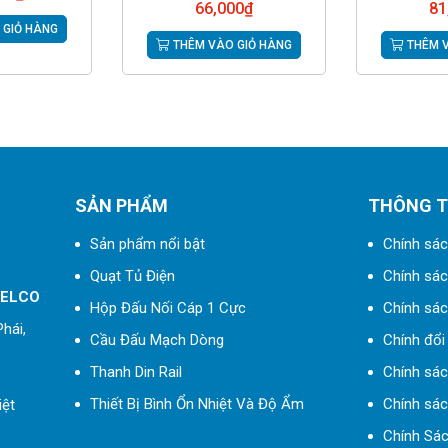
66,000
₫
81
 GIỎ HÀNG
THÊM VÀO GIỎ HÀNG
THÊM V
SẢN PHẨM
THÔNG T
Sản phẩm nổi bật
Chính sác
Quạt Tủ Điện
Chính sách
 ELCO
Hộp Đấu Nối Cáp 1 Cực
Chính sác
hái,
Cầu Đấu Mạch Dòng
Chính đổi 
Thanh Din Rail
Chính sá
Thiết Bị Bình Ổn Nhiệt Và Độ Ẩm
Chính sác
iệt
Chính Sác