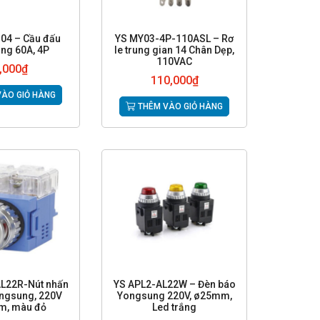
04 – Cầu đấu
YS MY03-4P-110ASL – Rơ
ng 60A, 4P
le trung gian 14 Chân Dẹp,
110VAC
,000
₫
110,000
₫
ÀO GIỎ HÀNG
THÊM VÀO GIỎ HÀNG
L22R-Nút nhấn
YS APL2-AL22W – Đèn báo
ngsung, 220V
Yongsung 220V, ø25mm,
m, màu đỏ
Led trắng