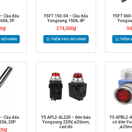
 – Cầu đấu
YSFT 150-04 – Cầu đấu
YSFT 060-
60A, 3P
Yongsung 150A, 4P
Yongsu
00
₫
274,000
₫
94
 GIỎ HÀNG
THÊM VÀO GIỎ HÀNG
THÊM V
 – Cầu đấu
YS APL2-AL22R – Đèn báo
YS APBL2-A
20A, 20P
Yongsung 220V, ø25mm,
có đèn Yo
Led đỏ
,ø25m
00
₫