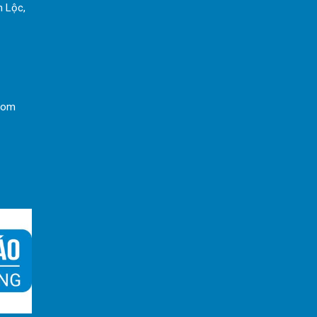
h Lộc,
com