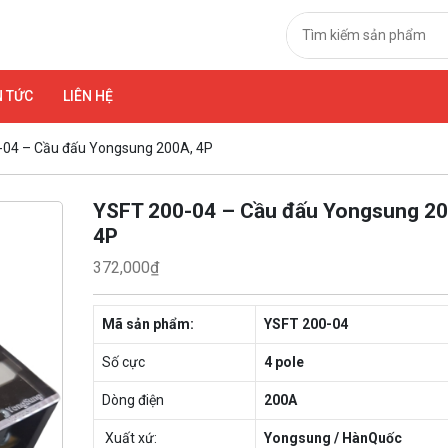
N TỨC
LIÊN HỆ
-04 – Cầu đấu Yongsung 200A, 4P
YSFT 200-04 – Cầu đấu Yongsung 20
4P
372,000
₫
Mã sản phẩm:
YSFT 200-04
Số cực
4 pole
Dòng điện
200A
Xuất xứ:
Yongsung / HànQuốc