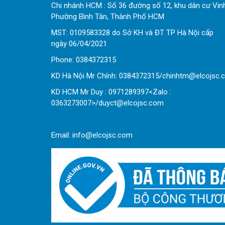
Chi nhánh HCM : Số 36 đường số 12, khu dân cư Vin
Phường Bình Tân, Thành Phố HCM
MST: 0109583328 do Sở KH và ĐT TP Hà Nội cấp
ngày 06/04/2021
Phone:
0
384372315
KD Hà Nội Mr Chính: 0384372315/chinhtm@elcojsc.
KD HCM Mr Duy : 0971289397<Zalo :
0363273007>/duyct@elcojsc.com
Email:
info@elcojsc.com