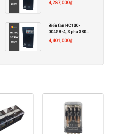
220V, 2.2 KW
4,287,000
₫
Biến tần HC100-
004GB-4, 3 pha 380V,
4 KW
4,401,000
₫