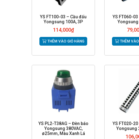
YS FT100-03 – Cầu đấu
YS FT060-03
Yongsung 100A, 3P
Yongsung 
114,000
₫
79,0
THÊM VÀO GIỎ HÀNG
THÊM VÀO
YS PL2-T38AG – Đèn báo
YS FT020-20
Yongsung 380VAC,
Yongsung 
ø25mm, Màu Xanh Lá
106,0