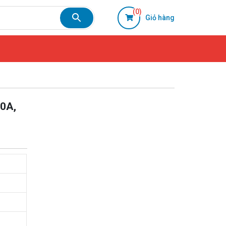
(0)
Giỏ hàng
0A,