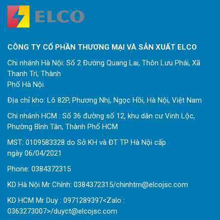
CÔNG TY CỔ PHẦN THƯƠNG MẠI VÀ SẢN XUẤT ELCO
Chi nhánh Hà Nội: Số 2 Đường Quang Lai, Thôn Lưu Phái, Xã
Thanh Trì, Thành
Phố Hà Nội.
Địa chỉ kho: Lô 82P, Phương Nhị, Ngọc Hồi, Hà Nội, Việt Nam
Chi nhánh HCM : Số 36 đường số 12, khu dân cư Vinh Lộc,
Phường Bình Tân, Thành Phố HCM
MST: 0109583328 do Sở KH và ĐT TP Hà Nội cấp
ngày 06/04/2021
Phone:
0
384372315
KD Hà Nội Mr Chính: 0384372315/chinhtm@elcojsc.com
KD HCM Mr Duy : 0971289397<Zalo :
0363273007>/duyct@elcojsc.com