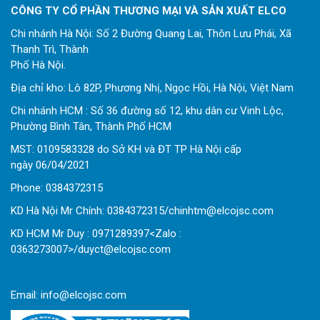
CÔNG TY CỔ PHẦN THƯƠNG MẠI VÀ SẢN XUẤT ELCO
Chi nhánh Hà Nội: Số 2 Đường Quang Lai, Thôn Lưu Phái, Xã
Thanh Trì, Thành
Phố Hà Nội.
Địa chỉ kho: Lô 82P, Phương Nhị, Ngọc Hồi, Hà Nội, Việt Nam
Chi nhánh HCM : Số 36 đường số 12, khu dân cư Vinh Lộc,
Phường Bình Tân, Thành Phố HCM
MST: 0109583328 do Sở KH và ĐT TP Hà Nội cấp
ngày 06/04/2021
Phone:
0
384372315
KD Hà Nội Mr Chính: 0384372315/chinhtm@elcojsc.com
KD HCM Mr Duy : 0971289397<Zalo :
0363273007>/duyct@elcojsc.com
Email:
info@elcojsc.com