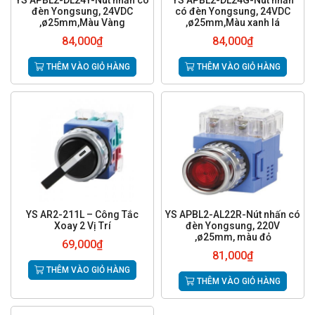
YS APBL2-DL24Y-Nút nhấn có
YS APBL2-DL24G-Nút nhấn
đèn Yongsung, 24VDC
có đèn Yongsung, 24VDC
,ø25mm,Màu Vàng
,ø25mm,Màu xanh lá
84,000
₫
84,000
₫
THÊM VÀO GIỎ HÀNG
THÊM VÀO GIỎ HÀNG
YS AR2-211L – Công Tắc
YS APBL2-AL22R-Nút nhấn có
Xoay 2 Vị Trí
đèn Yongsung, 220V
,ø25mm, màu đỏ
69,000
₫
81,000
₫
THÊM VÀO GIỎ HÀNG
THÊM VÀO GIỎ HÀNG