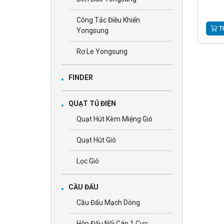
Công Tắc Điều Khiển
T
Yongsung
Rơ Le Yongsung
FINDER
QUẠT TỦ ĐIỆN
Quạt Hút Kèm Miệng Gió
Quạt Hút Gió
Lọc Gió
CẦU ĐẤU
Cầu Đấu Mạch Dòng
Hộp Đấu Nối Cáp 1 Cực