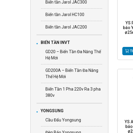
Biến tần Jarol JAC300
Biến tần Jarol HC100
YS 
Biến tần Jarol JAC200
báo 
ø25
BIẾN TẦN INVT
T
GD20 – Biến Tần Đa Năng Thế
Hệ Mới
GD200A – Biến Tần Đa Năng
Thế Hệ Mới
Biến Tần 1 Pha 220v Ra 3 pha
380v
YONGSUNG
Cầu Đấu Yongsung
YS 
báo
ø2
Đèn Báo Yongsung