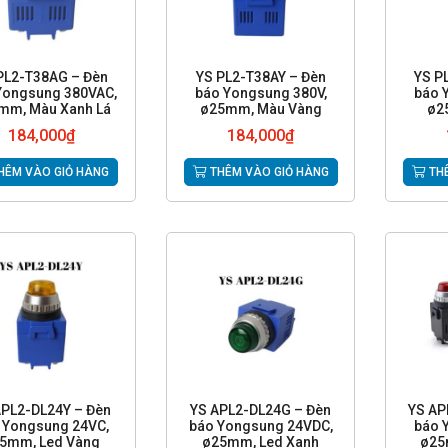
PL2-T38AG – Đèn
YS PL2-T38AY – Đèn
YS P
Yongsung 380VAC,
báo Yongsung 380V,
báo 
mm, Màu Xanh Lá
ø25mm, Màu Vàng
ø2
184,000
₫
184,000
₫
HÊM VÀO GIỎ HÀNG
THÊM VÀO GIỎ HÀNG
THÊ
APL2-DL24Y – Đèn
YS APL2-DL24G – Đèn
YS AP
 Yongsung 24VC,
báo Yongsung 24VDC,
báo 
5mm, Led Vàng
ø25mm, Led Xanh
ø25