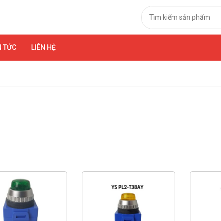
N TỨC
LIÊN HỆ