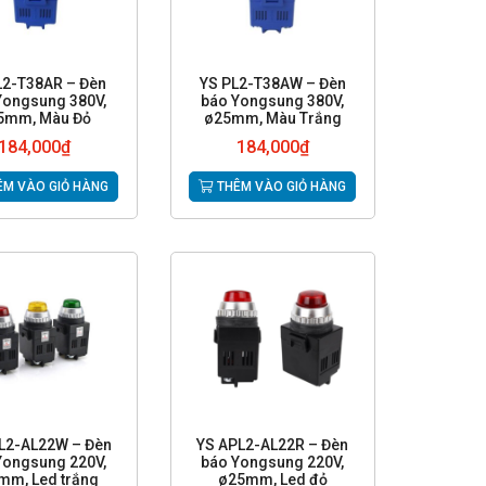
L2-T38AR – Đèn
YS PL2-T38AW – Đèn
Yongsung 380V,
báo Yongsung 380V,
5mm, Màu Đỏ
ø25mm, Màu Trắng
184,000
₫
184,000
₫
M VÀO GIỎ HÀNG
THÊM VÀO GIỎ HÀNG
L2-AL22W – Đèn
YS APL2-AL22R – Đèn
Yongsung 220V,
báo Yongsung 220V,
mm, Led trắng
ø25mm, Led đỏ