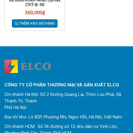
Bộ Điều Khiển Nhiệt Cymax
CYIT-B-90
260,000
₫
THÊM VÀO GIỎ HÀNG
CÔNG TY CỔ PHẦN THƯƠNG MẠI VÀ SẢN XUẤT ELCO
Chi nhánh Hà Nội: Số 2 Đường Quang Lai, Thôn Lưu Phái, Xã
Thanh Trì, Thành
Phố Hà Nội.
Địa chỉ kho: Lô 82P, Phương Nhị, Ngọc Hồi, Hà Nội, Việt Nam
Chi nhánh HCM : Số 36 đường số 12, khu dân cư Vinh Lộc,