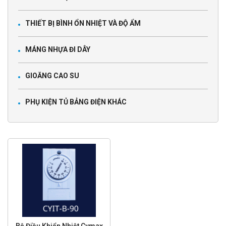
THIẾT BỊ BÌNH ỔN NHIỆT VÀ ĐỘ ẨM
MÁNG NHỰA ĐI DÂY
GIOĂNG CAO SU
PHỤ KIỆN TỦ BẢNG ĐIỆN KHÁC