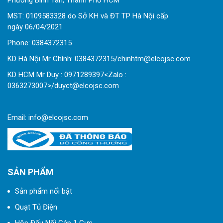
Phường Bình Tân, Thành Phố HCM
MST: 0109583328 do Sở KH và ĐT TP Hà Nội cấp
ngày 06/04/2021
Phone:
0
384372315
KD Hà Nội Mr Chính: 0384372315/chinhtm@elcojsc.com
KD HCM Mr Duy : 0971289397<Zalo :
0363273007>/duyct@elcojsc.com
Email:
info@elcojsc.com
SẢN PHẨM
Sản phẩm nổi bật
Quạt Tủ Điện