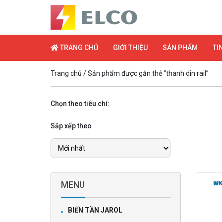
TRANG CHỦ
GIỚI THIỆU
SẢN PHẨM
TI
Trang chủ
/ Sản phẩm được gắn thẻ “thanh din rail”
Chọn theo tiêu chí:
Sắp xếp theo
MENU
BIẾN TẦN JAROL