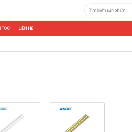
N TỨC
LIÊN HỆ