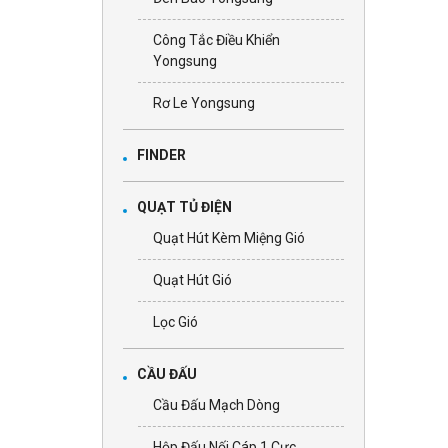
Công Tắc Điều Khiển
Yongsung
Rơ Le Yongsung
FINDER
QUẠT TỦ ĐIỆN
Quạt Hút Kèm Miệng Gió
Quạt Hút Gió
Lọc Gió
CẦU ĐẤU
Cầu Đấu Mạch Dòng
Hộp Đấu Nối Cáp 1 Cực